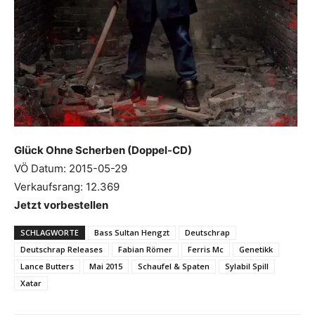
Glück Ohne Scherben (Doppel-CD)
VÖ Datum: 2015-05-29
Verkaufsrang: 12.369
Jetzt vorbestellen
SCHLAGWORTE
Bass Sultan Hengzt
Deutschrap
Deutschrap Releases
Fabian Römer
Ferris Mc
Genetikk
Lance Butters
Mai 2015
Schaufel & Spaten
Sylabil Spill
Xatar