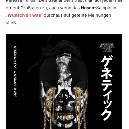
Release im Mai. Den Saarländern traut man auf jeden Fall
erneut Großtaten zu, auch wenn das
Hosen
-Sample in
„
Wünsch dir was
“ durchaus auf geteilte Meinungen
stieß.