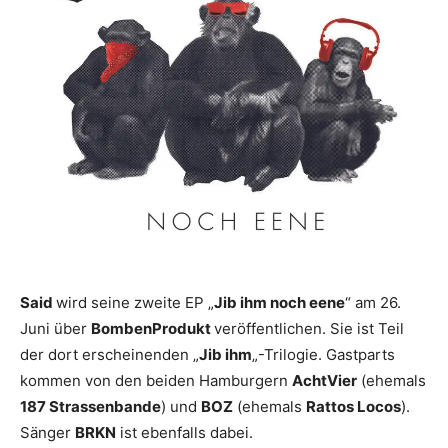
Said
wird seine zweite EP „
Jib ihm noch eene
“ am 26.
Juni über
BombenProdukt
veröffentlichen. Sie ist Teil
der dort erscheinenden „
Jib ihm
„-Trilogie. Gastparts
kommen von den beiden Hamburgern
AchtVier
(ehemals
187 Strassenbande
) und
BOZ
(ehemals
Rattos Locos
).
Sänger
BRKN
ist ebenfalls dabei.