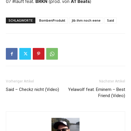
07 #läuft feat.
BRKN
(prod. von
AT Beats
)
SCHLAGWORTE
BombenProdukt
Jib ihm noch eene
Said
Vorheriger Artikel
Nächster Artikel
Said – Checkz nicht (Video)
Yelawolf feat. Eminem – Best
Friend (Video)