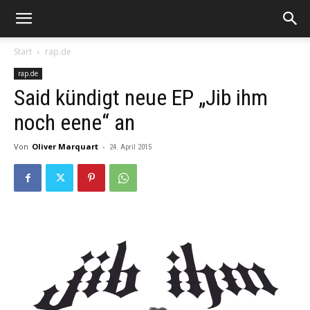
Start
rap.de
rap.de
Said kündigt neue EP „Jib ihm
noch eene“ an
Von
Oliver Marquart
-
24. April 2015