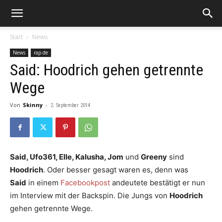
Start
News
News
rap.de
Said: Hoodrich gehen getrennte
Wege
Von
Skinny
-
2. September 2014
Said, Ufo361, Elle, Kalusha, Jom
und
Greeny
sind
Hoodrich
. Oder besser gesagt waren es, denn was
Said
in einem
Facebookpost
andeutete bestätigt er nun
im Interview mit der Backspin. Die Jungs von
Hoodrich
gehen getrennte Wege.