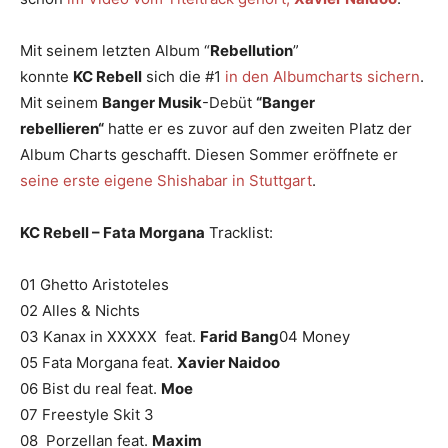
Mit seinem letzten Album “
Rebellution
”
konnte
KC
Rebell
sich die #1
in den Albumcharts sichern
.
Mit seinem
Banger
Musik
-Debüt
“Banger
rebellieren“
hatte er es zuvor auf den zweiten Platz der
Album Charts geschafft. Diesen Sommer eröffnete er
seine erste eigene Shishabar in Stuttgart
.
KC Rebell – Fata Morgana
Tracklist:
01 Ghetto Aristoteles
02 Alles & Nichts
03 Kanax in XXXXX feat.
Farid Bang
04 Money
05 Fata Morgana feat.
Xavier Naidoo
06 Bist du real feat.
Moe
07 Freestyle Skit 3
08 Porzellan feat.
Maxim