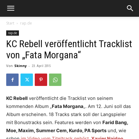
Start
rap.de
rap.de
KC Rebell veröffentlicht Tracklist
von „Fata Morgana“
Von
Skinny
-
23. April 2015
KC Rebell
veröffentlicht die Tracklist von seinem
kommenden Album „
Fata Morgana
„. Am 12. Juni soll das
Album erscheinen. 18 Tracks stark soll der Langspieler
mit Bonustracks sein. Features werden von
Farid Bang,
Moe, Maxim, Summer Cem, Kurdo, PA Sports
und, wie
schon
im Video vom Titeltrack gehört,
Xavier Naidoo
.