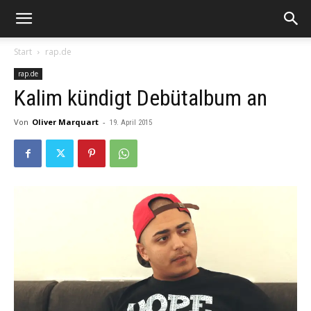
Start
rap.de
rap.de
Kalim kündigt Debütalbum an
Von
Oliver Marquart
-
19. April 2015