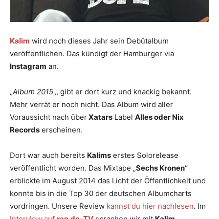
Kalim
wird noch dieses Jahr sein Debütalbum
veröffentlichen. Das kündigt der Hamburger via
Instagram
an.
„
Album 2015
„, gibt er dort kurz und knackig bekannt.
Mehr verrät er noch nicht. Das Album wird aller
Voraussicht nach über
Xatars
Label
Alles oder Nix
Records
erscheinen.
Dort war auch bereits
Kalims
erstes Solorelease
veröffentlicht worden. Das Mixtape „
Sechs Kronen
“
erblickte im August 2014 das Licht der Öffentlichkeit und
konnte bis in die Top 30 der deutschen Albumcharts
vordringen. Unsere Review
kannst du hier nachlesen
. Im
Interview auf
rap.de-TV
sprachen wir mit
Kalim