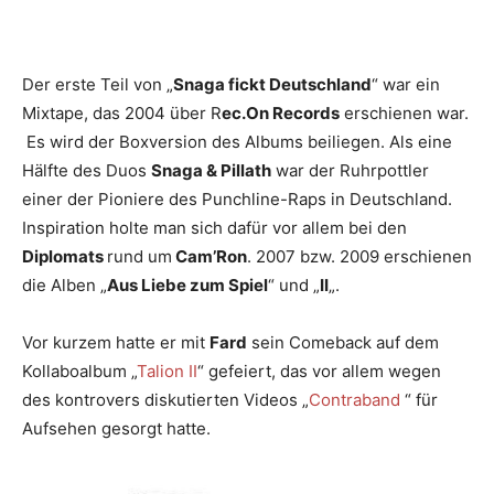
Der erste Teil von „
Snaga fickt Deutschland
“ war ein
Mixtape, das 2004 über R
ec.On Records
erschienen war.
Es wird der Boxversion des Albums beiliegen. Als eine
Hälfte des Duos
Snaga & Pillath
war der Ruhrpottler
einer der Pioniere des Punchline-Raps in Deutschland.
Inspiration holte man sich dafür vor allem bei den
Diplomats
rund um
Cam’Ron
. 2007 bzw. 2009 erschienen
die Alben „
Aus Liebe zum Spiel
“ und „
II
„.
Vor kurzem hatte er mit
Fard
sein Comeback auf dem
Kollaboalbum „
Talion II
“ gefeiert, das vor allem wegen
des kontrovers diskutierten Videos „
Contraband
“ für
Aufsehen gesorgt hatte.