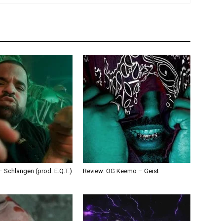
 Schlangen (prod. E.Q.T.)
Review: OG Keemo – Geist