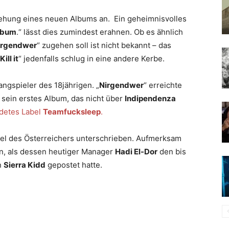
ehung eines neuen Albums an. Ein geheimnisvolles
lbum
.“ lässt dies zumindest erahnen. Ob es ähnlich
irgendwer
“ zugehen soll ist nicht bekannt – das
ill it
“ jedenfalls schlug in eine andere Kerbe.
ngspieler des 18jährigen. „
Nirgendwer
“ erreichte
 sein erstes Album, das nicht über
Indipendenza
detes Label
Teamfucksleep
.
el des Österreichers unterschrieben. Aufmerksam
n, als dessen heutiger Manager
Hadi El-Dor
den bis
n
Sierra Kidd
gepostet hatte.