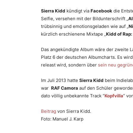
Sierra Kidd
kündigt via
Facebook
die Entst
Selfie, versehen mit der Bildunterschrift „
A
trübsinnig und emotionsgeladen wie auf „
N
kürzlich erschienene Mixtape „
Kidd of Rap: K
Das angekündigte Album wäre der zweite La
Platz 6 der deutschen Albumcharts. Es wird
releast wird, sondern über
sein neu gegrün
Im Juli 2013 hatte
Sierra Kidd
beim Indielab
war
RAF Camora
auf den Schüler geworde
dato völlig unbekannte Track “
Kopfvilla
” vo
Beitrag
von Sierra Kidd.
Foto: Manuel J. Karp