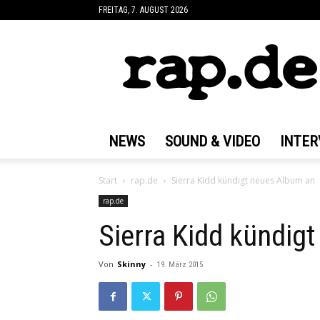
FREITAG, 7. AUGUST 2026
rap.de
NEWS
SOUND & VIDEO
INTER
Start
rap.de
Sierra Kidd kündigt neues Album an
rap.de
Sierra Kidd kündig
Von
Skinny
-
19. März 2015