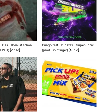
 – Das Leben ist schön
Gringo feat. Brudi030 – Super Sonic
e Paul) [Video]
(prod. Goldfinger) [Audio]