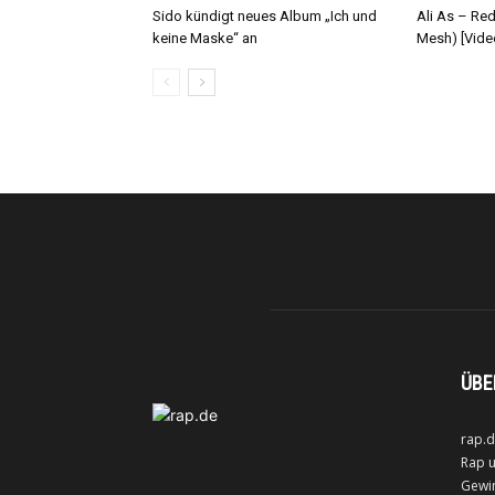
Sido kündigt neues Album „Ich und
Ali As – Re
keine Maske“ an
Mesh) [Vide
ÜBE
rap.d
Rap u
Gewin