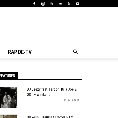
N
RAP.DE-TV
FEATURED
DJ Jeezy feat. Faroon, Billa Joe &
OGT – Weekend
24. Juni 2022
Olexesh – Karussell (prod. PzY)