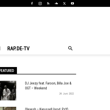
N
RAP.DE-TV
FEATURED
DJ Jeezy feat. Faroon, Billa Joe &
OGT – Weekend
24. Juni 2022
Olexesh – Karussell (prod. PzY)