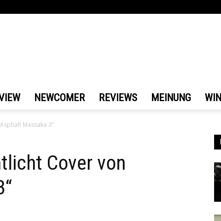
VIEW
NEWCOMER
REVIEWS
MEINUNG
WI
„Asphalt Massaka 3“
tlicht Cover von
3“