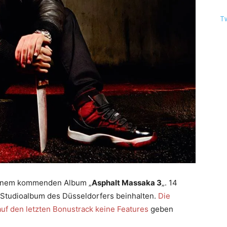
T
seinem kommenden Album „
Asphalt Massaka 3
„. 14
 Studioalbum des Düsseldorfers beinhalten.
Die
auf den letzten Bonustrack keine Features
geben