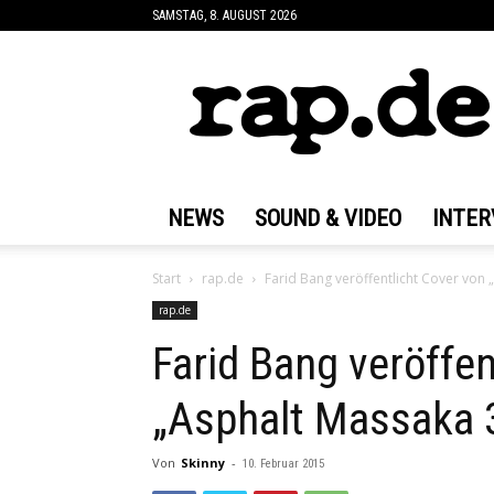
SAMSTAG, 8. AUGUST 2026
rap.de
NEWS
SOUND & VIDEO
INTER
Start
rap.de
Farid Bang veröffentlicht Cover von 
rap.de
Farid Bang veröffen
„Asphalt Massaka 
Von
Skinny
-
10. Februar 2015