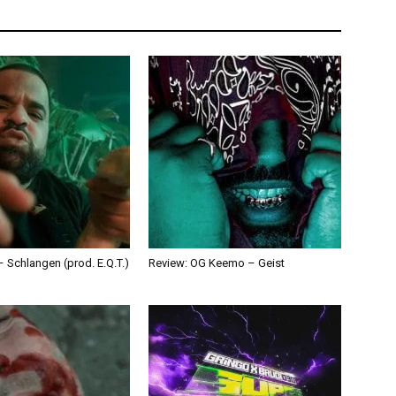
 Schlangen (prod. E.Q.T.)
Review: OG Keemo – Geist