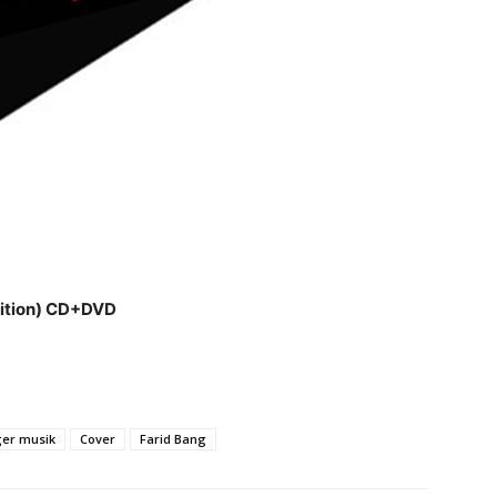
dition) CD+DVD
er musik
Cover
Farid Bang