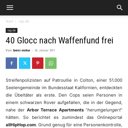
Start
rap.de
rap.de
40 Glocc nach Waffenfund frei
Von
beni-mike
-
26. Januar 2011
Streifenpolizisten auf Patroullie in Colton, einer 51.000
Seelengemeinde im Bundesstaat Kalifornien, entdeckten
die Übeltäter als erste. Den Cops seien Personen in
einem schwarzen Rover aufgefallen, die in der Gegend,
nahe der
Arbor Terrace Apartments
“
herumgelungert
“
hätten. So berichtet es zumindest das Onlineportal
allHipHop.com
. Grund genug für eine Personenkontrolle,