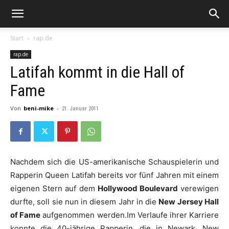
Start
rap.de
rap.de
Latifah kommt in die Hall of
Fame
Von
beni-mike
-
21. Januar 2011
Nachdem sich die US-amerikanische Schauspielerin und
Rapperin
Queen
Latifah
bereits vor fünf Jahren mit einem
eigenen Stern auf dem
Hollywood Boulevard
verewigen
durfte, soll sie nun in diesem Jahr in die
New Jersey Hall
of Fame
aufgenommen werden.Im Verlaufe ihrer Karriere
konnte die 40-jährige Rapperin, die in Newark, New