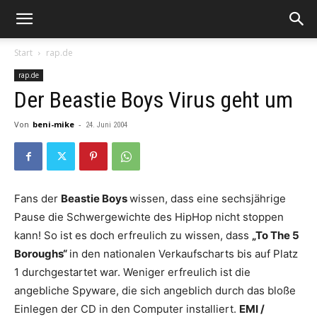
Start
rap.de
rap.de
Der Beastie Boys Virus geht um
Von
beni-mike
-
24. Juni 2004
Fans der
Beastie Boys
wissen, dass eine sechsjährige
Pause die Schwergewichte des HipHop nicht stoppen
kann! So ist es doch erfreulich zu wissen, dass
„To The 5
Boroughs“
in den nationalen Verkaufscharts bis auf Platz
1 durchgestartet war. Weniger erfreulich ist die
angebliche Spyware, die sich angeblich durch das bloße
Einlegen der CD in den Computer installiert.
EMI /