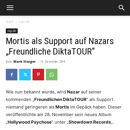
Start
rap.de
rap.de
Mortis als Support auf Nazars
„Freundliche DiktaTOUR“
Von
Mark Staiger
-
13. Dezember 2014
Wie nun bekannt wurde, wird
Nazar
auf seiner
kommenden „
Freundlichen DiktaTOUR
“ als Support
niemand geringeren als
Mortis
im Gepäck haben. Dieser
veröffentlichte am 28. November sein neues Album
„
Hollywood Psychose
“ unter „
Showdown Records
„.