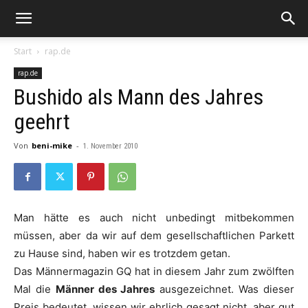
Start
rap.de
rap.de
Bushido als Mann des Jahres
geehrt
Von
beni-mike
-
1. November 2010
Man hätte es auch nicht unbedingt mitbekommen
müssen, aber da wir auf dem gesellschaftlichen Parkett
zu Hause sind, haben wir es trotzdem getan.
Das Männermagazin
GQ
hat in diesem Jahr zum zwölften
Mal die
Männer des Jahres
ausgezeichnet. Was dieser
Preis bedeutet, wissen wir ehrlich gesagt nicht, aber gut