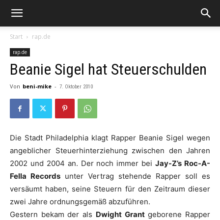
Start
rap.de
rap.de
Beanie Sigel hat Steuerschulden
Von
beni-mike
-
7. Oktober 2010
Die Stadt Philadelphia klagt Rapper
Beanie
Sigel
wegen
angeblicher Steuerhinterziehung zwischen den Jahren
2002 und 2004 an. Der noch immer bei
Jay-Z’s Roc-A-
Fella Records
unter Vertrag stehende Rapper soll es
versäumt haben, seine Steuern für den Zeitraum dieser
zwei Jahre ordnungsgemäß abzuführen.
Gestern bekam der als
Dwight Grant
geborene Rapper