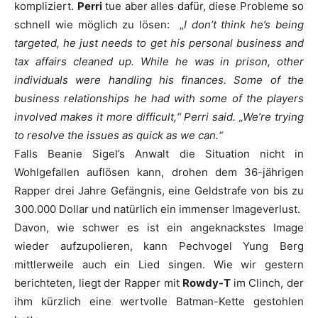
kompliziert.
Perri
tue aber alles dafür, diese Probleme so
schnell wie möglich zu lösen: „
I don’t think he’s being
targeted, he just needs to get his personal business and
tax affairs cleaned up. While he was in prison, other
individuals were handling his finances. Some of the
business relationships he had with some of the players
involved makes it more difficult,“ Perri said. „We’re trying
to resolve the issues as quick as we can.“
Falls
Beanie
Sigel
’s Anwalt die Situation nicht in
Wohlgefallen auflösen kann, drohen dem 36-jährigen
Rapper drei Jahre Gefängnis, eine Geldstrafe von bis zu
300.000 Dollar und natürlich ein immenser Imageverlust.
Davon, wie schwer es ist ein angeknackstes Image
wieder aufzupolieren, kann Pechvogel
Yung Berg
mittlerweile auch ein Lied singen. Wie wir gestern
berichteten, liegt der Rapper mit
Rowdy-T
im Clinch, der
ihm kürzlich eine wertvolle Batman-Kette gestohlen