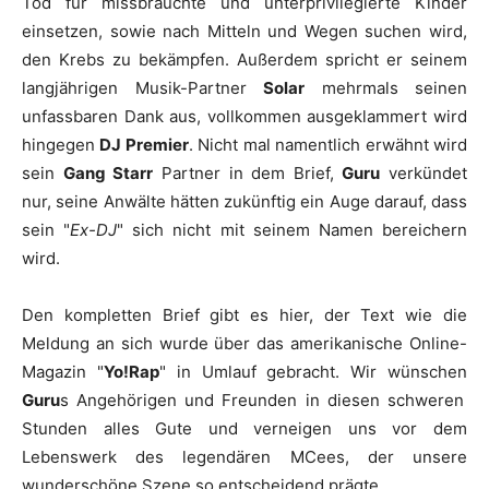
Tod für missbrauchte und unterprivilegierte Kinder
einsetzen, sowie nach Mitteln und Wegen suchen wird,
den Krebs zu bekämpfen. Außerdem spricht er seinem
langjährigen Musik-Partner
Solar
mehrmals seinen
unfassbaren Dank aus, vollkommen ausgeklammert wird
hingegen
DJ Premier
. Nicht mal namentlich erwähnt wird
sein
Gang Starr
Partner in dem Brief,
Guru
verkündet
nur, seine Anwälte hätten zukünftig ein Auge darauf, dass
sein "
Ex-DJ
" sich nicht mit seinem Namen bereichern
wird.
Den kompletten Brief gibt es hier, der Text wie die
Meldung an sich wurde über das amerikanische Online-
Magazin "
Yo!Rap
" in Umlauf gebracht. Wir wünschen
Guru
s Angehörigen und Freunden in diesen schweren
Stunden alles Gute und verneigen uns vor dem
Lebenswerk des legendären MCees, der unsere
wunderschöne Szene so entscheidend prägte.