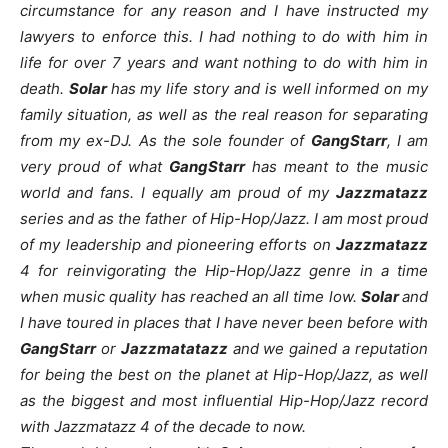
circumstance for any reason and I have instructed my
lawyers to enforce this. I had nothing to do with him in
life for over 7 years and want nothing to do with him in
death.
Solar
has my life story and is well informed on my
family situation, as well as the real reason for separating
from my ex-DJ. As the sole founder of
GangStarr
, I am
very proud of what
GangStarr
has meant to the music
world and fans. I equally am proud of my
Jazzmatazz
series and as the father of Hip-Hop/Jazz. I am most proud
of my leadership and pioneering efforts on
Jazzmatazz
4 for reinvigorating the Hip-Hop/Jazz genre in a time
when music quality has reached an all time low.
Solar
and
I have toured in places that I have never been before with
GangStarr
or
Jazzmatatazz
and we gained a reputation
for being the best on the planet at Hip-Hop/Jazz, as well
as the biggest and most influential Hip-Hop/Jazz record
with Jazzmatazz 4 of the decade to now.