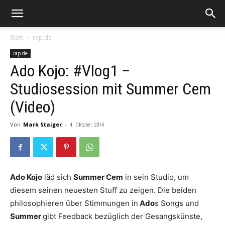
Start
rap.de
rap.de
Ado Kojo: #Vlog1 –
Studiosession mit Summer Cem
(Video)
Von
Mark Staiger
-
4. Oktober 2014
Ado Kojo
läd sich
Summer Cem
in sein Studio, um
diesem seinen neuesten Stuff zu zeigen. Die beiden
philosophieren über Stimmungen in
Ado
s Songs und
Summer
gibt Feedback bezüglich der Gesangskünste,