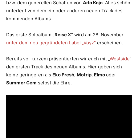
bzw. dem generellen Schaffen von
Ado
Kojo
. Alles schön
unterlegt von dem ein oder anderen neuen Track des
kommenden Albums.
Das erste Soloalbum „
Reise X
“ wird am 28. November
unter dem neu gegründeten Label „Voyz“
erscheinen.
Bereits vor kurzem präsentierten wir euch mit „
Westside
“
den ersten Track des neuen Albums. Hier geben sich
keine geringeren als
Eko Fresh
,
Motrip
,
Elmo
oder
Summer Cem
selbst die Ehre.