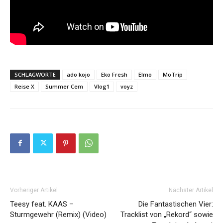
SCHLAGWORTE
ado kojo
Eko Fresh
Elmo
MoTrip
Reise X
Summer Cem
Vlog1
voyz
Vorheriger Artikel
Nächster Artikel
Teesy feat. KAAS –
Die Fantastischen Vier:
Sturmgewehr (Remix) (Video)
Tracklist von „Rekord“ sowie