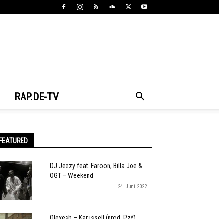
N
RAP.DE-TV
FEATURED
DJ Jeezy feat. Faroon, Billa Joe &
OGT – Weekend
24. Juni 2022
Olexesh – Karussell (prod. PzY)