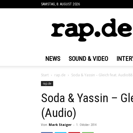
SAMSTAG, 8. AUGUST 2026
rap.de
NEWS
SOUND & VIDEO
INTER
Start
rap.de
Soda & Yassin – Gleich feat. Audio88
rap.de
Soda & Yassin – Gl
(Audio)
Von
Mark Staiger
-
1. Oktober 2014