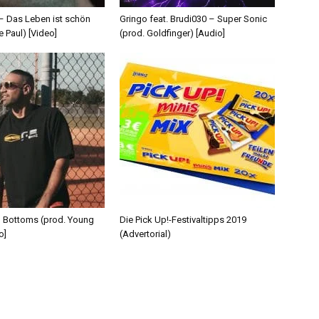
 – Das Leben ist schön
Gringo feat. Brudi030 – Super Sonic
e Paul) [Video]
(prod. Goldfinger) [Audio]
d Bottoms (prod. Young
Die Pick Up!-Festivaltipps 2019
o]
(Advertorial)