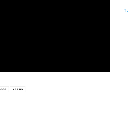
T
Soda
Yassin