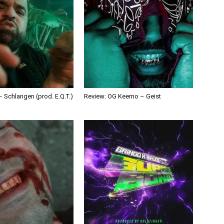
 Schlangen (prod. E.Q.T.)
Review: OG Keemo – Geist