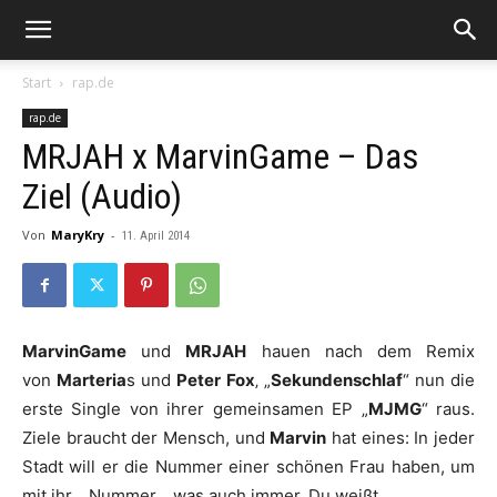
Start
rap.de
rap.de
MRJAH x MarvinGame – Das
Ziel (Audio)
Von
MaryKry
-
11. April 2014
MarvinGame
und
MRJAH
hauen nach dem Remix
von
Marteria
s und
Peter Fox
‚ „
Sekundenschlaf
“ nun die
erste Single von ihrer gemeinsamen EP „
MJMG
“ raus.
Ziele braucht der Mensch, und
Marvin
hat eines: In jeder
Stadt will er die Nummer einer schönen Frau haben, um
mit ihr… Nummer… was auch immer. Du weißt.