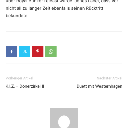
über
Royal Bunker
releast wurde. Jenes Label, dass vor
nicht all zu langer Zeit ebenfalls seinen Rücktritt
bekundete.
Vorheriger Artikel
Nächster Artikel
K.I.Z. – Dönerzirkel II
Duett mit Westernhagen