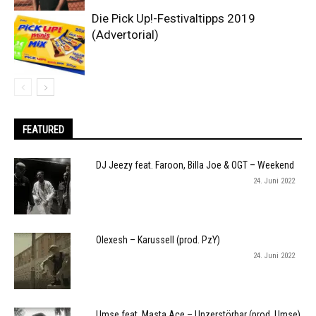
Die Pick Up!-Festivaltipps 2019
(Advertorial)
FEATURED
DJ Jeezy feat. Faroon, Billa Joe & OGT – Weekend
24. Juni 2022
Olexesh – Karussell (prod. PzY)
24. Juni 2022
Umse feat. Masta Ace – Unzerstörbar (prod. Umse)