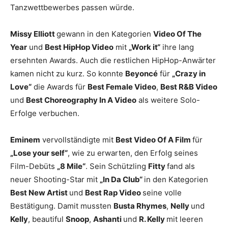
Tanzwettbewerbes passen würde.
Missy Elliott
gewann in den Kategorien
Video Of The
Year
und
Best HipHop Video
mit
„Work it“
ihre lang
ersehnten Awards. Auch die restlichen HipHop-Anwärter
kamen nicht zu kurz. So konnte
Beyoncé
für
„Crazy in
Love“
die Awards für
Best Female Video
,
Best R&B Video
und
Best Choreography In A Video
als weitere Solo-
Erfolge verbuchen.
Eminem
vervollständigte mit
Best Video Of A Film
für
„Lose your self“
, wie zu erwarten, den Erfolg seines
Film-Debüts
„8 Mile“
. Sein Schützling
Fitty
fand als
neuer Shooting-Star mit
„In Da Club“
in den Kategorien
Best New Artist
und
Best Rap Video
seine volle
Bestätigung. Damit mussten
Busta Rhymes
,
Nelly
und
Kelly
, beautiful
Snoop
,
Ashanti
und
R. Kelly
mit leeren