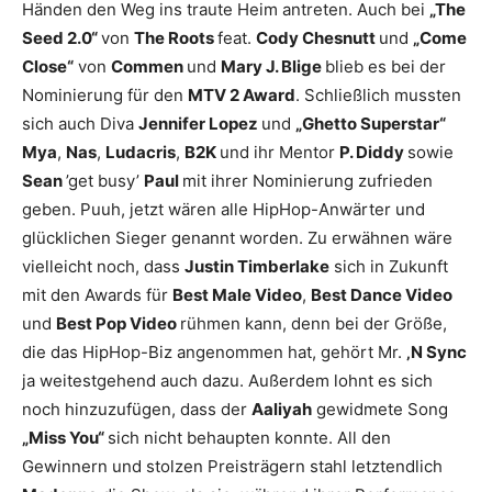
Händen den Weg ins traute Heim antreten. Auch bei
„The
Seed 2.0“
von
The Roots
feat.
Cody Chesnutt
und
„Come
Close“
von
Commen
und
Mary J. Blige
blieb es bei der
Nominierung für den
MTV 2 Award
. Schließlich mussten
sich auch Diva
Jennifer Lopez
und
„Ghetto Superstar“
Mya
,
Nas
,
Ludacris
,
B2K
und ihr Mentor
P. Diddy
sowie
Sean
’get busy’
Paul
mit ihrer Nominierung zufrieden
geben. Puuh, jetzt wären alle HipHop-Anwärter und
glücklichen Sieger genannt worden. Zu erwähnen wäre
vielleicht noch, dass
Justin Timberlake
sich in Zukunft
mit den Awards für
Best Male Video
,
Best Dance Video
und
Best Pop Video
rühmen kann, denn bei der Größe,
die das HipHop-Biz angenommen hat, gehört Mr.
‚N Sync
ja weitestgehend auch dazu. Außerdem lohnt es sich
noch hinzuzufügen, dass der
Aaliyah
gewidmete Song
„Miss You“
sich nicht behaupten konnte. All den
Gewinnern und stolzen Preisträgern stahl letztendlich