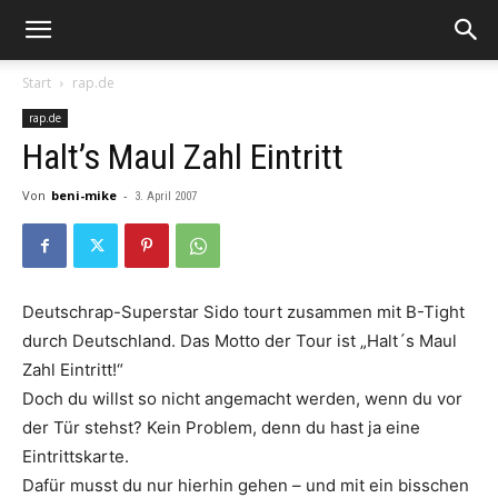
Start
rap.de
rap.de
Halt’s Maul Zahl Eintritt
Von
beni-mike
-
3. April 2007
Deutschrap-Superstar
Sido
tourt zusammen mit
B-Tight
durch Deutschland. Das Motto der Tour ist „
Halt´s Maul
Zahl Eintritt
!“
Doch du willst so nicht angemacht werden, wenn du vor
der Tür stehst? Kein Problem, denn du hast ja eine
Eintrittskarte.
Dafür musst du nur hierhin gehen – und mit ein bisschen