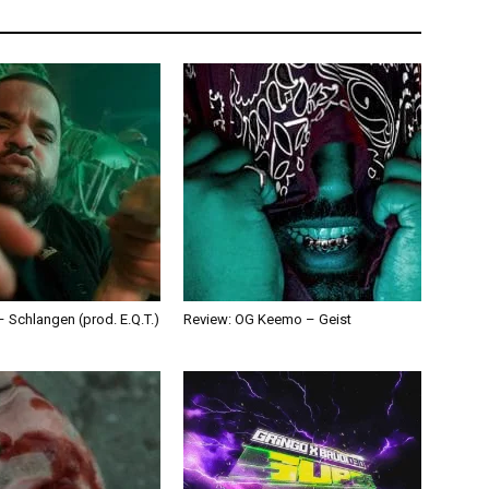
 Schlangen (prod. E.Q.T.)
Review: OG Keemo – Geist