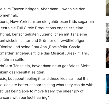
be zum Tanzen bringen. Aber dann – wenn sie den
o mehr ab.
ueens, New-York führten die gehörlosen Kids sogar ein
 extra die
Full Circle Productions
engagiert, eine
ht hat, benachteiligten Jugendlichen mit Tanz eine
 entwickeln. Leiter und Gründer der zwölfköpfigen
 Dioniso
und seine Frau
Ana „Rockafella“ Garcia
.
oomarden
angeheuert, die das Musical „
Breakin’ Thru
 führen sollte.
hülern Tänze ein, bevor dann neun gehörlose Siebt-
ikum das Resultat zeigten.
sic, but about feeling it, and these kids can feel the
e kids are better at appreciating what they can do with
t just being able to move freely, the sheer joy of
ancers with perfect hearing.”