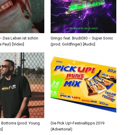
 – Das Leben ist schön
Gringo feat. Brudi030 – Super Sonic
e Paul) [Video]
(prod. Goldfinger) [Audio]
d Bottoms (prod. Young
Die Pick Up!-Festivaltipps 2019
o]
(Advertorial)