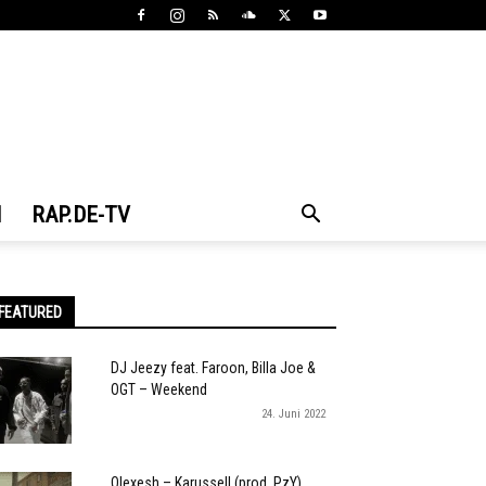
N
RAP.DE-TV
FEATURED
DJ Jeezy feat. Faroon, Billa Joe &
OGT – Weekend
24. Juni 2022
Olexesh – Karussell (prod. PzY)