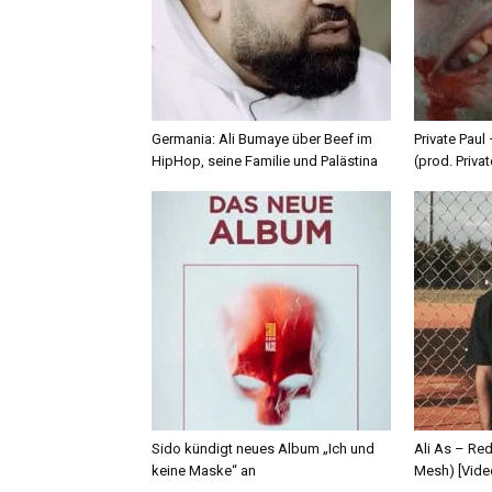
Germania: Ali Bumaye über Beef im
Private Paul
HipHop, seine Familie und Palästina
(prod. Privat
Sido kündigt neues Album „Ich und
Ali As – Re
keine Maske“ an
Mesh) [Vide