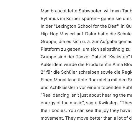
Man braucht fette Subwoofer, will man Tau
Rythmus im Körper spüren – gehen sie ums
In der "
Lexington School for the Deaf
" in Q
Hip-Hop Musical auf. Dafür hatte die Schule
Gruppe, die es sich u. a. zur Aufgabe gemac
Plattform zu geben, um sich selbständig zu
Gruppe sind der Tänzer
Gabriel “Kwikstep”
Außerdem wurde die Produzentin
Alina Bl
2
“ für die Schüler schreiben sowie die Regie
Einen Monat lang übte
Rockafella
mit den Sc
und Achtklässlern vor einem tobenden Publ
“Real dancing isn’t just about hearing the mu
energy of the music
”, sagte
Kwikstep
. “
Thes
their bodies. You can see the joy they have a
movement. They move better than a lot of d