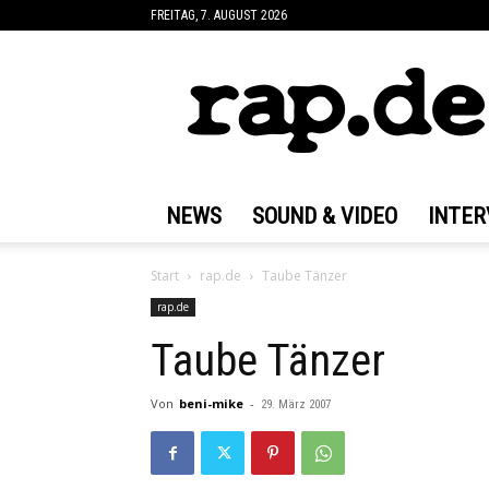
FREITAG, 7. AUGUST 2026
rap.de
NEWS
SOUND & VIDEO
INTER
Start
rap.de
Taube Tänzer
rap.de
Taube Tänzer
Von
beni-mike
-
29. März 2007