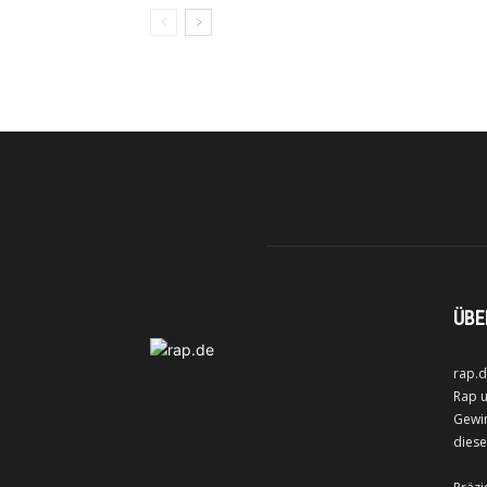
ÜBE
rap.d
Rap u
Gewin
diese