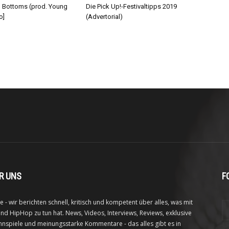
d Bottoms (prod. Young
Die Pick Up!-Festivaltipps 2019
o]
(Advertorial)
R UNS
F
e - wir berichten schnell, kritisch und kompetent über alles, was mit
nd HipHop zu tun hat. News, Videos, Interviews, Reviews, exklusive
nspiele und meinungsstarke Kommentare - das alles gibt es in