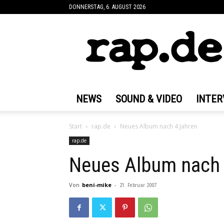
DONNERSTAG, 6. AUGUST 2026
rap.de
NEWS
SOUND & VIDEO
INTER
Start
rap.de
Neues Album nach 4 Jahren
rap.de
Neues Album nach 
Von
beni-mike
-
21. Februar 2007