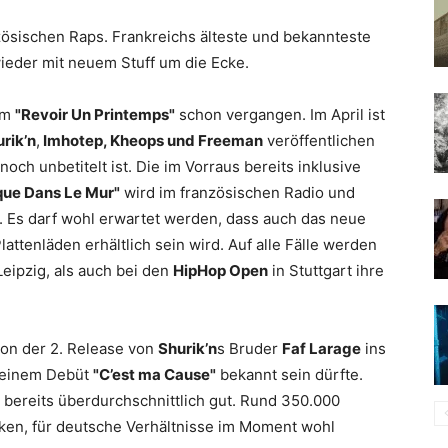
zösischen Raps. Frankreichs älteste und bekannteste
ieder mit neuem Stuff um die Ecke.
bum
"Revoir Un Printemps"
schon vergangen. Im April ist
rik’n
,
Imhotep, Kheops und Freeman
veröffentlichen
noch unbetitelt ist. Die im Vorraus bereits inklusive
que Dans Le Mur"
wird im französischen Radio und
. Es darf wohl erwartet werden, dass auch das neue
attenläden erhältlich sein wird. Auf alle Fälle werden
Leipzig, als auch bei den
HipHop Open
in Stuttgart ihre
on der 2. Release von
Shurik’n
s Bruder
Faf Larage
ins
seinem Debüt
"C’est ma Cause"
bekannt sein dürfte.
 bereits überdurchschnittlich gut. Rund 350.000
ken, für deutsche Verhältnisse im Moment wohl