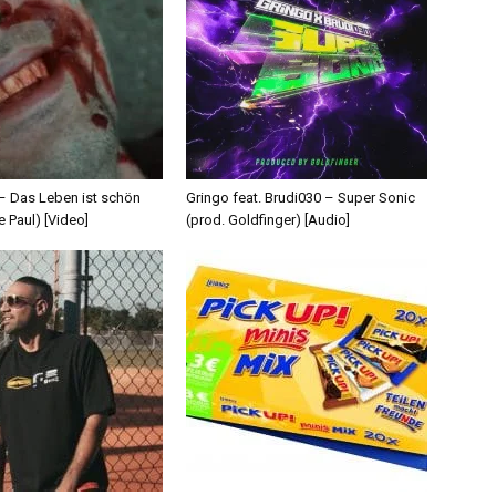
 – Das Leben ist schön
Gringo feat. Brudi030 – Super Sonic
e Paul) [Video]
(prod. Goldfinger) [Audio]