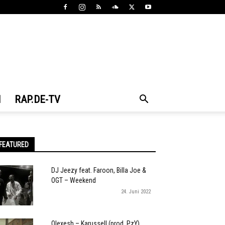
N
RAP.DE-TV
FEATURED
DJ Jeezy feat. Faroon, Billa Joe &
OGT – Weekend
24. Juni 2022
Olexesh – Karussell (prod. PzY)