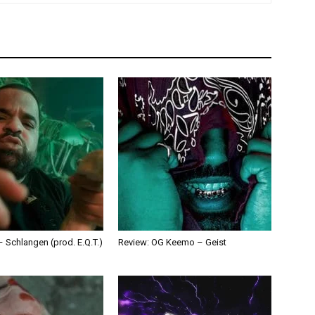
 Schlangen (prod. E.Q.T.)
Review: OG Keemo – Geist