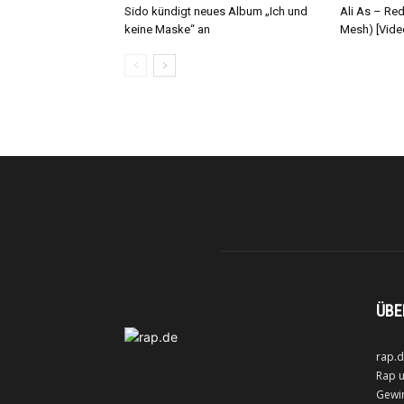
Sido kündigt neues Album „Ich und
Ali As – Re
keine Maske“ an
Mesh) [Vide
ÜBE
rap.d
Rap u
Gewin