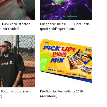
 – Das Leben ist schön
Gringo feat. Brudi030 – Super Sonic
e Paul) [Video]
(prod. Goldfinger) [Audio]
d Bottoms (prod. Young
Die Pick Up!-Festivaltipps 2019
o]
(Advertorial)