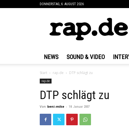
DONNERSTAG, 6. AUGUST 2026
rap.de
NEWS
SOUND & VIDEO
INTER
Start
rap.de
DTP schlägt zu
rap.de
DTP schlägt zu
Von
beni-mike
-
18. Januar 2007