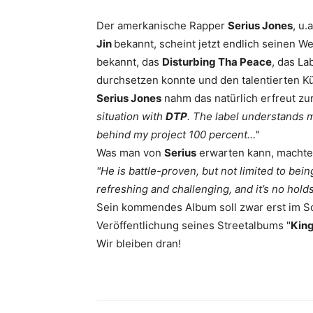
Der amerkanische Rapper
Serius Jones
, u.
Jin
bekannt, scheint jetzt endlich seinen
bekannt, das
Disturbing Tha Peace
, das La
durchsetzen konnte und den talentierten Kü
Serius Jones
nahm das natürlich erfreut zur
situation with
DTP
. The label understands m
behind my project 100 percent…
"
Was man von
Serius
erwarten kann, macht
"
He is battle-proven, but not limited to bein
refreshing and challenging, and it’s no holds
Sein kommendes Album soll zwar erst im So
Veröffentlichung seines Streetalbums "
Kin
Wir bleiben dran!