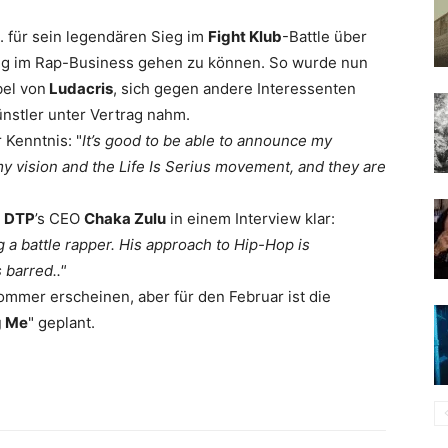
a. für sein legendären Sieg im
Fight Klub
-Battle über
 Weg im Rap-Business gehen zu können. So wurde nun
bel von
Ludacris
, sich gegen andere Interessenten
nstler unter Vertrag nahm.
 Kenntnis: "
It’s good to be able to announce my
y vision and the Life Is Serius movement, and they are
e
DTP
’s CEO
Chaka Zulu
in einem Interview klar:
g a battle rapper. His approach to Hip-Hop is
 barred..
"
mmer erscheinen, aber für den Februar ist die
g Me
" geplant.