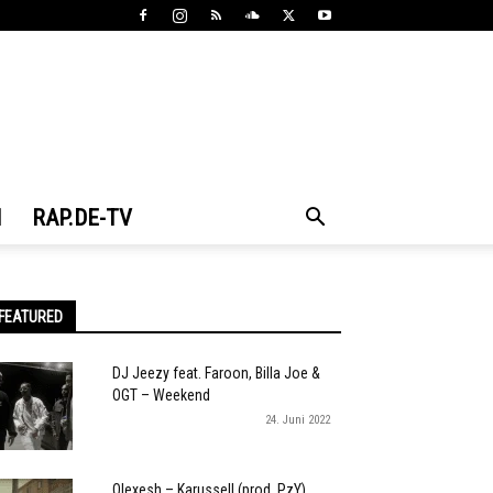
N
RAP.DE-TV
FEATURED
DJ Jeezy feat. Faroon, Billa Joe &
OGT – Weekend
24. Juni 2022
Olexesh – Karussell (prod. PzY)