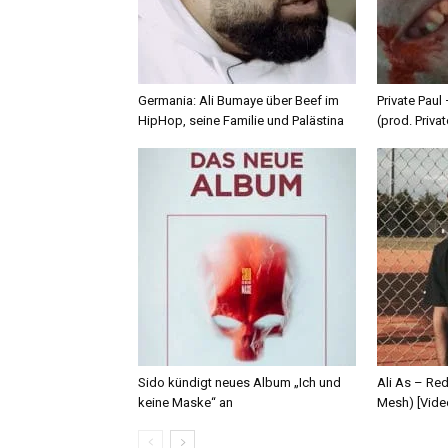
Germania: Ali Bumaye über Beef im
Private Paul
HipHop, seine Familie und Palästina
(prod. Privat
Sido kündigt neues Album „Ich und
Ali As – Re
keine Maske“ an
Mesh) [Vide