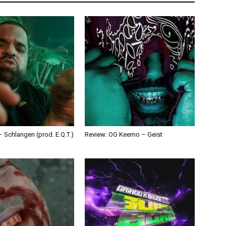
 Schlangen (prod. E.Q.T.)
Review: OG Keemo – Geist