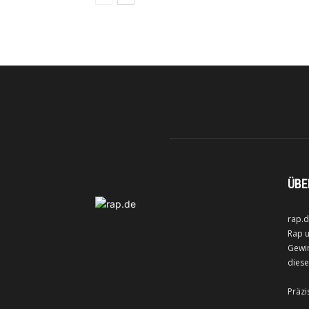
ÜBE
rap.d
Rap u
Gewin
diese
Präzi