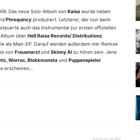
006. Das neue Solo-Album von
Kaisa
wurde neben
nd
Phrequincy
produziert. Letzterer, der nun beim
 steuerte auch das Instrumental zur ersten offiziellen
s Album über
Hell Raisa Records/ Distributionz
.
gle als Maxi-EP. Darauf werden außerdem vier Remixe
res von
Frauenarzt
und
Skinny Al
zu hören sein. Jene
tic, Worroc, Blokkmonsta
und
Puppenspieler
ürze erscheinen…
Nächster Artikel