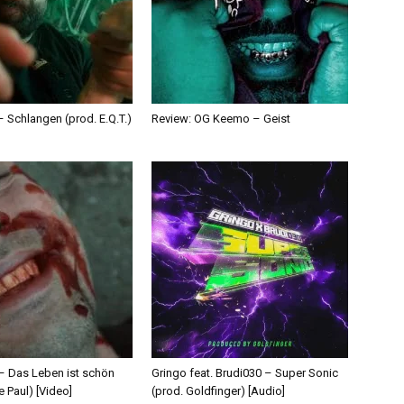
 Schlangen (prod. E.Q.T.)
Review: OG Keemo – Geist
 – Das Leben ist schön
Gringo feat. Brudi030 – Super Sonic
e Paul) [Video]
(prod. Goldfinger) [Audio]