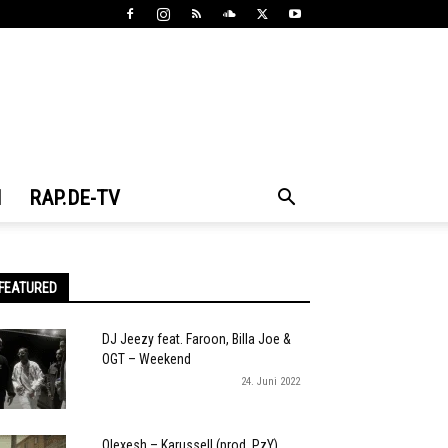
N
RAP.DE-TV
FEATURED
DJ Jeezy feat. Faroon, Billa Joe &
OGT – Weekend
24. Juni 2022
Olexesh – Karussell (prod. PzY)