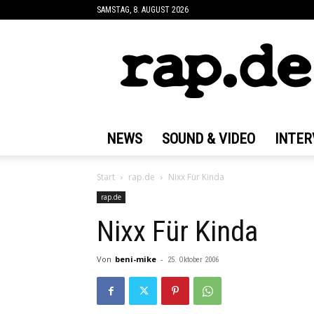
SAMSTAG, 8. AUGUST 2026
rap.de
NEWS
SOUND & VIDEO
INTER
Start
rap.de
Nixx Für Kinda
rap.de
Nixx Für Kinda
Von
beni-mike
-
25. Oktober 2006