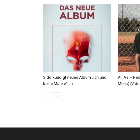
Sido kündigt neues Album „Ich und
Ali As – Re
keine Maske“ an
Mesh) [Vide