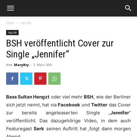
Start
rap.de
rap.de
BSH veröffentlicht Cover zur
Single „Jennifer“
Von
MaryKry
-
5. März 2014
Bass Sultan Hengzt
oder viel mehr
BSH
, wie der Berliner
sich jetzt nennt, hat via
Facebook
und
Twitter
das Cover
zur bereits angeteaserten Single „
Jennifer
“
veröffentlicht. Das dazugehörige Video, in dem auch
Featuregast
Serk
seinen Auftritt hat ,folgt dann morgen
Abend.