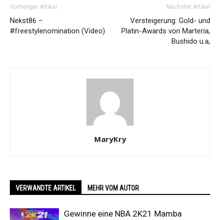
Vorheriger Artikel
Nächster Artikel
Nekst86 –
Versteigerung: Gold- und
#freestylenomination (Video)
Platin-Awards von Marteria,
Bushido u.a,
MaryKry
VERWANDTE ARTIKEL
MEHR VOM AUTOR
Gewinne eine NBA 2K21 Mamba