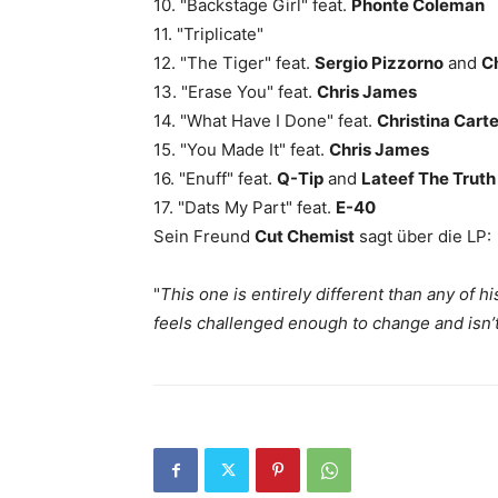
10. "Backstage Girl" feat.
Phonte Coleman
11. "Triplicate"
12. "The Tiger" feat.
Sergio Pizzorno
and
Ch
13. "Erase You" feat.
Chris James
14. "What Have I Done" feat.
Christina Carte
15. "You Made It" feat.
Chris James
16. "Enuff" feat.
Q-Tip
and
Lateef The Trut
17. "Dats My Part" feat.
E-40
Sein Freund
Cut Chemist
sagt über die LP:
"
This one is entirely different than any of h
feels challenged enough to change and isn’t 