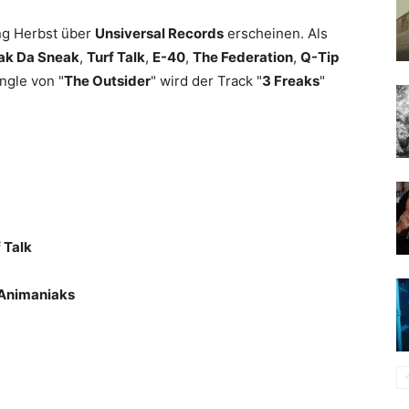
ng Herbst über
Unsiversal Records
erscheinen. Als
ak Da Sneak
,
Turf Talk
,
E-40
,
The Federation
,
Q-Tip
ingle von "
The Outsider
" wird der Track "
3 Freaks
"
 Talk
Animaniaks