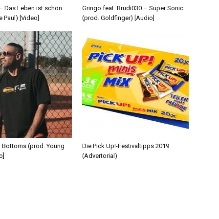
 – Das Leben ist schön
Gringo feat. Brudi030 – Super Sonic
e Paul) [Video]
(prod. Goldfinger) [Audio]
d Bottoms (prod. Young
Die Pick Up!-Festivaltipps 2019
o]
(Advertorial)