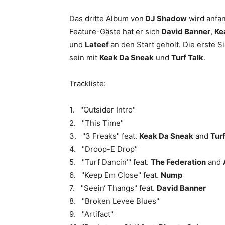
Das dritte Album von
DJ Shadow
wird anfa
Feature-Gäste hat er sich
David Banner
,
Ke
und
Lateef
an den Start geholt. Die erste S
sein mit
Keak Da Sneak
und
Turf Talk
.
Trackliste:
1. "Outsider Intro"
2. "This Time"
3. "3 Freaks" feat.
Keak Da Sneak
and
Turf
4. "Droop-E Drop"
5. "Turf Dancin’" feat.
The Federation
and
6. "Keep Em Close" feat.
Nump
7. "Seein‘ Thangs" feat.
David Banner
8. "Broken Levee Blues"
9. "Artifact"