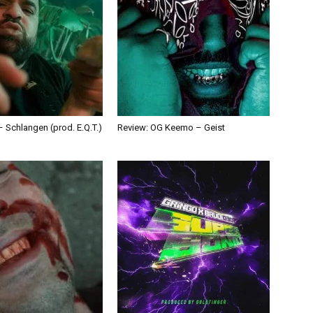
 Schlangen (prod. E.Q.T.)
Review: OG Keemo – Geist