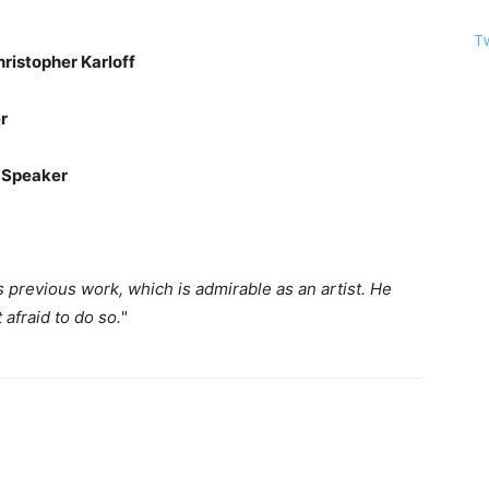
T
ristopher Karloff
r
h Speaker
is previous work, which is admirable as an artist. He
afraid to do so.
"