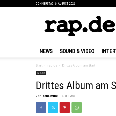
DONNERSTAG, 6. AUGUST 2026
rap.de
NEWS
SOUND & VIDEO
INTER
Start
rap.de
Drittes Album am Start
rap.de
Drittes Album am S
Von
beni-mike
-
3. Juli 2006