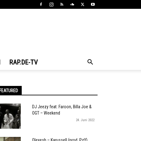
N
RAP.DE-TV
FEATURED
DJ Jeezy feat. Faroon, Billa Joe &
OGT – Weekend
24. Juni 2022
Olexesh – Karussell (prod. PzY)