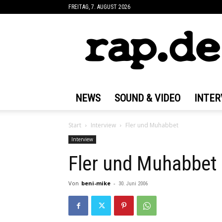
FREITAG, 7. AUGUST 2026
rap.de
NEWS
SOUND & VIDEO
INTER
Start
Interview
Fler und Muhabbet
Interview
Fler und Muhabbet
Von
beni-mike
-
30. Juni 2006