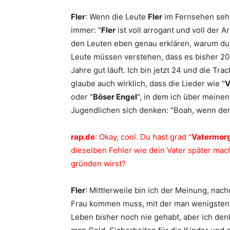
Fler
: Wenn die Leute
Fler
im Fernsehen sehe
immer: "
Fler
ist voll arrogant und voll der 
den Leuten eben genau erklären, warum du s
Leute müssen verstehen, dass es bisher 20 
Jahre gut läuft. Ich bin jetzt 24 und die Tr
glaube auch wirklich, dass die Lieder wie "
V
oder "
Böser Engel
", in dem ich über meine
Jugendlichen sich denken: "Boah, wenn der
rap.de
: Okay, cool. Du hast grad "
Vatermor
dieselben Fehler wie dein Vater später mac
gründen wirst?
Fler
: Mittlerweile bin ich der Meinung, nac
Frau kommen muss, mit der man wenigstens
Leben bisher noch nie gehabt, aber ich den