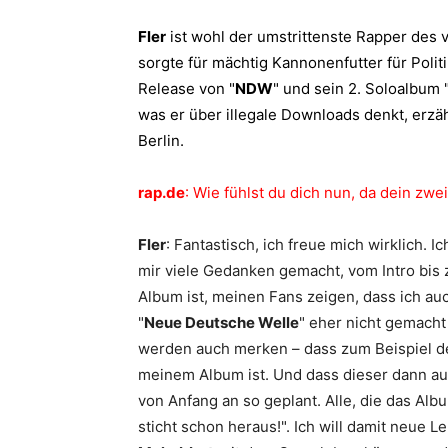
Fler
ist wohl der umstrittenste Rapper des 
sorgte für mächtig Kannonenfutter für Polit
Release von "
NDW
" und sein 2. Soloalbum 
was er über illegale Downloads denkt, erz
Berlin.
rap.de
: Wie fühlst du dich nun, da dein zwe
Fler
: Fantastisch, ich freue mich wirklich. I
mir viele Gedanken gemacht, vom Intro bis
Album ist, meinen Fans zeigen, dass ich a
"
Neue Deutsche Welle
" eher nicht gemacht
werden auch merken – dass zum Beispiel d
meinem Album ist. Und dass dieser dann au
von Anfang an so geplant. Alle, die das A
sticht schon heraus!". Ich will damit neue L