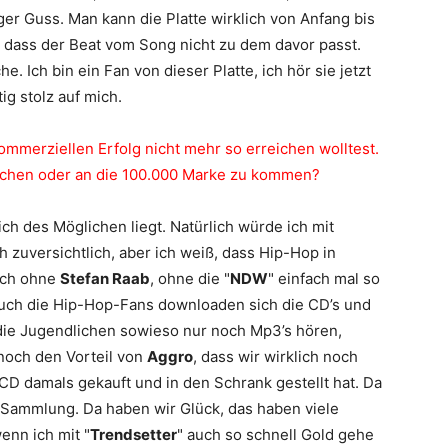
iger Guss. Man kann die Platte wirklich von Anfang bis
 dass der Beat vom Song nicht zu dem davor passt.
. Ich bin ein Fan von dieser Platte, ich hör sie jetzt
ig stolz auf mich.
ommerziellen Erfolg nicht mehr so erreichen wolltest.
achen oder an die 100.000 Marke zu kommen?
h des Möglichen liegt. Natürlich würde ich mit
 zuversichtlich, aber ich weiß, dass Hip-Hop in
fach ohne
Stefan Raab
, ohne die "
NDW
" einfach mal so
 auch die Hip-Hop-Fans downloaden sich die CD’s und
die Jugendlichen sowieso nur noch Mp3’s hören,
noch den Vorteil von
Aggro
, dass wir wirklich noch
CD damals gekauft und in den Schrank gestellt hat. Da
 Sammlung. Da haben wir Glück, das haben viele
enn ich mit "
Trendsetter
" auch so schnell Gold gehe