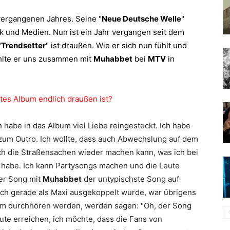
vergangenen Jahres. Seine "
Neue Deutsche Welle
"
ik und Medien. Nun ist ein Jahr vergangen seit dem
"
Trendsetter
" ist draußen. Wie er sich nun fühlt und
ählte er uns zusammen mit
Muhabbet
bei
MTV
in
ites Album endlich draußen ist?
ch habe in das Album viel Liebe reingesteckt. Ich habe
 zum Outro. Ich wollte, dass auch Abwechslung auf dem
uch die Straßensachen wieder machen kann, was ich bei
 habe. Ich kann Partysongs machen und die Leute
er Song mit
Muhabbet
der untypischste Song auf
ch gerade als Maxi ausgekoppelt wurde, war übrigens
lbum durchhören werden, werden sagen: "Oh, der Song
eute erreichen, ich möchte, dass die Fans von