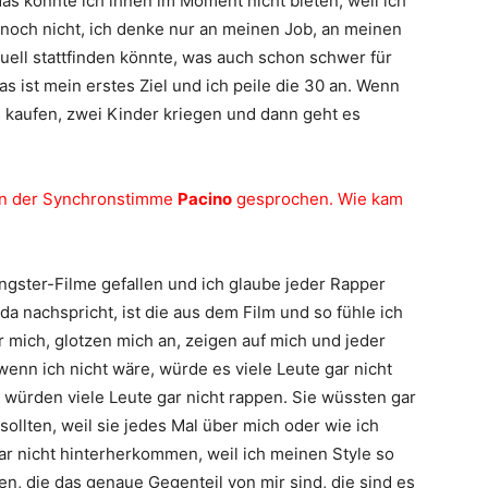
as könnte ich ihnen im Moment nicht bieten, weil ich
h noch nicht, ich denke nur an meinen Job, an meinen
uell stattfinden könnte, was auch schon schwer für
s ist mein erstes Ziel und ich peile die 30 an. Wenn
us kaufen, zwei Kinder kriegen und dann geht es
on der Synchronstimme
Pacino
gesprochen. Wie kam
gster-Filme gefallen und ich glaube jeder Rapper
 da nachspricht, ist die aus dem Film und so fühle ich
mich, glotzen mich an, zeigen auf mich und jeder
wenn ich nicht wäre, würde es viele Leute gar nicht
 würden viele Leute gar nicht rappen. Sie wüssten gar
sollten, weil sie jedes Mal über mich oder wie ich
gar nicht hinterherkommen, weil ich meinen Style so
en, die das genaue Gegenteil von mir sind, die sind es