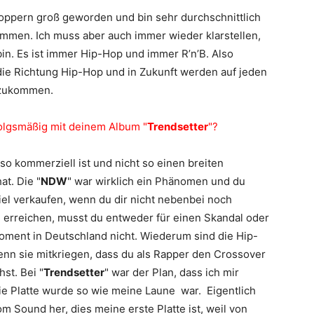
p-Hoppern groß geworden und bin sehr durchschnittlich
mmen. Ich muss aber auch immer wieder klarstellen,
h bin. Es ist immer Hip-Hop und immer R’n’B. Also
 die Richtung Hip-Hop und in Zukunft werden auf jeden
 zukommen.
folgsmäßig mit deinem Album "
Trendsetter
"?
 so kommerziell ist und nicht so einen breiten
hat. Die "
NDW
" war wirklich ein Phänomen und du
iel verkaufen, wenn du dir nicht nebenbei noch
zu erreichen, musst du entweder für einen Skandal oder
Moment in Deutschland nicht. Wiederum sind die Hip-
nn sie mitkriegen, dass du als Rapper den Crossover
st. Bei "
Trendsetter
" war der Plan, dass ich mir
die Platte wurde so wie meine Laune war. Eigentlich
 Sound her, dies meine erste Platte ist, weil von