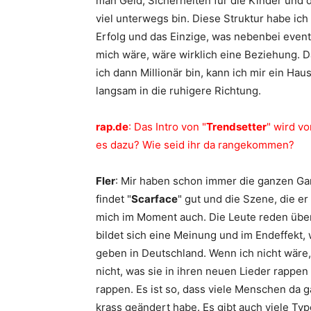
man Geld, Sicherheiten für die Kinder und d
viel unterwegs bin. Diese Struktur habe ic
Erfolg und das Einzige, was nebenbei event
mich wäre, wäre wirklich eine Beziehung. Da
ich dann Millionär bin, kann ich mir ein Ha
langsam in die ruhigere Richtung.
rap.de
: Das Intro von "
Trendsetter
" wird v
es dazu? Wie seid ihr da rangekommen?
Fler
: Mir haben schon immer die ganzen Gan
findet "
Scarface
" gut und die Szene, die er
mich im Moment auch. Die Leute reden über 
bildet sich eine Meinung und im Endeffekt, 
geben in Deutschland. Wenn ich nicht wäre,
nicht, was sie in ihren neuen Lieder rappen 
rappen. Es ist so, dass viele Menschen da 
krass geändert habe. Es gibt auch viele Typ