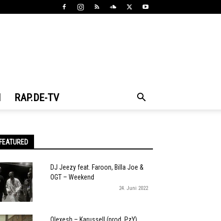
N
RAP.DE-TV
FEATURED
DJ Jeezy feat. Faroon, Billa Joe &
OGT – Weekend
24. Juni 2022
Olexesh – Karussell (prod. PzY)