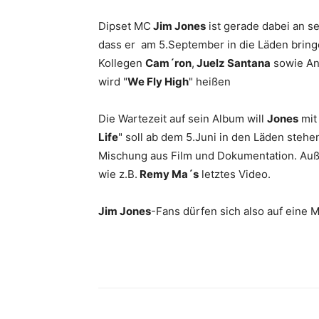
Dipset MC
Jim Jones
ist gerade dabei an 
dass er am 5.September in die Läden bringen
Kollegen
Cam´ron
,
Juelz Santana
sowie An
wird "
We Fly High
" heißen
Die Wartezeit auf sein Album will
Jones
mit
Life
" soll ab dem 5.Juni in den Läden steh
Mischung aus Film und Dokumentation. Auße
wie z.B.
Remy Ma´s
letztes Video.
Jim Jones
-Fans dürfen sich also auf eine 