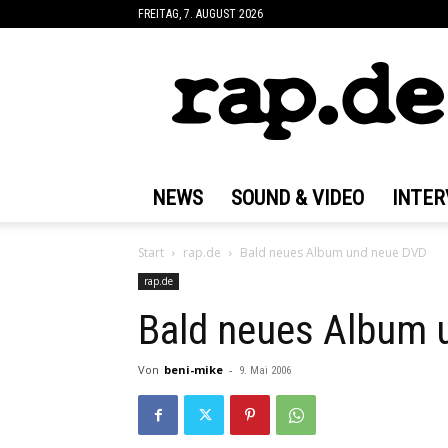
FREITAG, 7. AUGUST 2026
rap.de
NEWS
SOUND & VIDEO
INTER
Start
rap.de
Bald neues Album und neue DVD
rap.de
Bald neues Album 
Von
beni-mike
-
9. Mai 2006