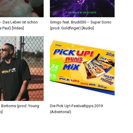
 – Das Leben ist schön
Gringo feat. Brudi030 – Super Sonic
e Paul) [Video]
(prod. Goldfinger) [Audio]
d Bottoms (prod. Young
Die Pick Up!-Festivaltipps 2019
o]
(Advertorial)