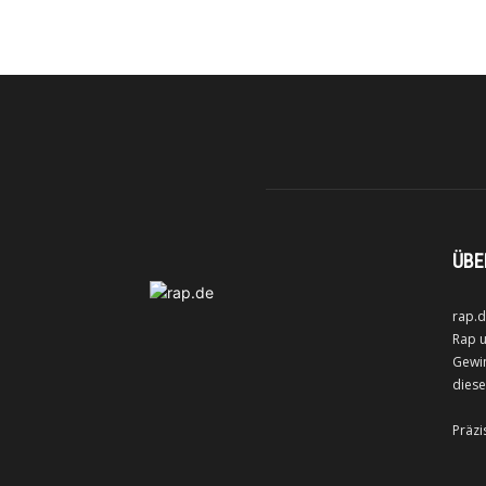
ÜBE
rap.d
Rap u
Gewin
diese
Präzi