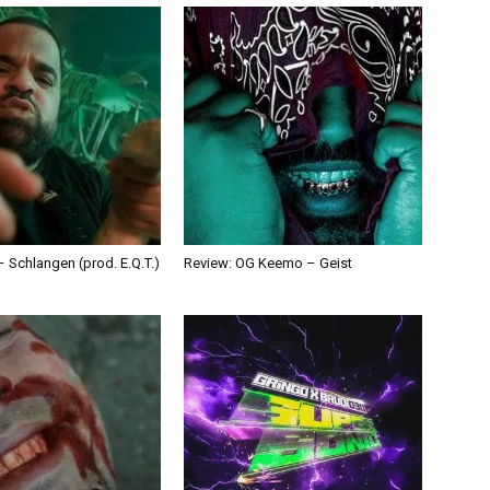
 Schlangen (prod. E.Q.T.)
Review: OG Keemo – Geist