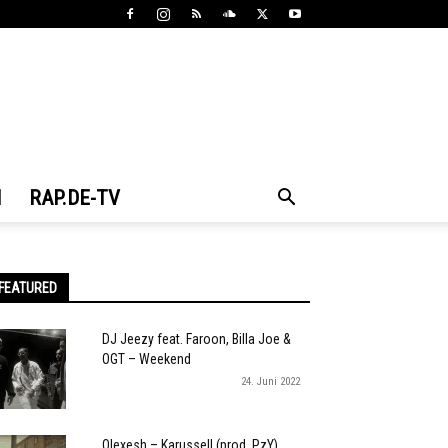
N
RAP.DE-TV
FEATURED
DJ Jeezy feat. Faroon, Billa Joe &
OGT – Weekend
24. Juni 2022
Olexesh – Karussell (prod. PzY)