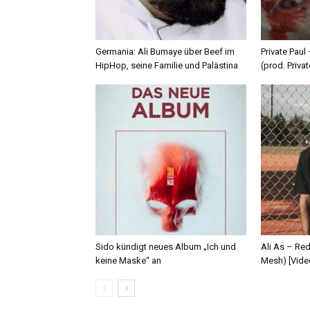
Germania: Ali Bumaye über Beef im
Private Paul
HipHop, seine Familie und Palästina
(prod. Privat
Sido kündigt neues Album „Ich und
Ali As – Re
keine Maske“ an
Mesh) [Vide