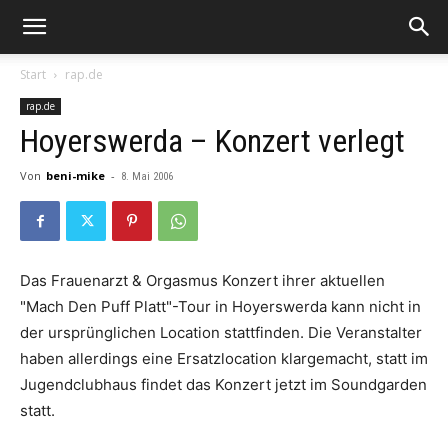
Start
rap.de
rap.de
Hoyerswerda – Konzert verlegt
Von
beni-mike
-
8. Mai 2006
Das
Frauenarzt & Orgasmus
Konzert ihrer aktuellen
"
Mach Den Puff Platt
"-Tour in Hoyerswerda kann nicht in
der ursprünglichen Location stattfinden. Die Veranstalter
haben allerdings eine Ersatzlocation klargemacht, statt im
Jugendclubhaus findet das Konzert jetzt im
Soundgarden
statt.