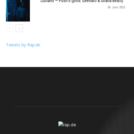
Luciano — Push It (prod. Geenaro & Ghana Beats)
24. Juni 2022
Tweets by Rap.de