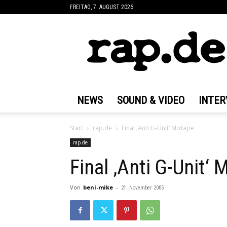
FREITAG, 7. AUGUST 2026
rap.de
NEWS
SOUND & VIDEO
INTER
Start
rap.de
Final ‚Anti G-Unit‘ Mixtape
rap.de
Final ‚Anti G-Unit‘ 
Von
beni-mike
-
21. November 2005