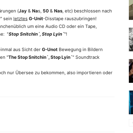
ärungen (
Jay
&
Na
s,
50
&
Nas
, etc) beschlossen nach
t
" sein
letztes
G-Unit
-Disstape rauszubringen!
ranchenüblich um eine Audio CD oder ein Tape,
e: "
Stop Snitchin´, Stop Lyin´
"!
inmal aus Sicht der
G-Unot
Bewegung in Bildern
en "
The Stop Snitchin´, Stop Lyin´
" Soundtrack
edoch nur Übersee zu bekommen, also importieren oder