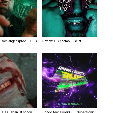
 Schlangen (prod. E.Q.T.)
Review: OG Keemo – Geist
 – Das Leben ist schön
Gringo feat. Brudi030 – Super Sonic