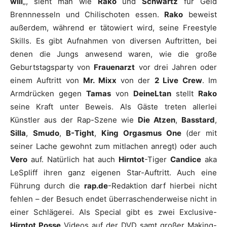
will
„, sieht man wie
Rako
und
Schwartz
für Geld
Brennnesseln und Chilischoten essen.
Rako
beweist
außerdem, während er tätowiert wird, seine Freestyle
Skills. Es gibt Aufnahmen von diversen Auftritten, bei
denen die Jungs anwesend waren, wie die große
Geburtstagsparty von
Frauenarzt
vor drei Jahren oder
einem Auftritt von
Mr. Mixx
von der
2 Live Crew
. Im
Armdrücken gegen
Tamas
von
DeineLtan
stellt
Rako
seine Kraft unter Beweis. Als Gäste treten allerlei
Künstler aus der Rap-Szene wie
Die Atzen
,
Basstard
,
Silla
,
Smudo
,
B-Tight
,
King Orgasmus One
(der mit
seiner Lache gewohnt zum mitlachen anregt) oder auch
Vero
auf. Natürlich hat auch
Hirntot
-Tiger
Candice
aka
LeSpliff ihren ganz eigenen Star-Auftritt. Auch eine
Führung durch die
rap.de
-Redaktion darf hierbei nicht
fehlen – der Besuch endet überraschenderweise nicht in
einer Schlägerei. Als Special gibt es zwei Exclusive-
Hirntot Posse
Videos auf der DVD samt großer Making-