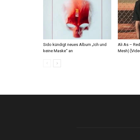
Sido kündigt neues Album „Ich und
Ali As – Re
keine Maske“ an
Mesh) [Vide