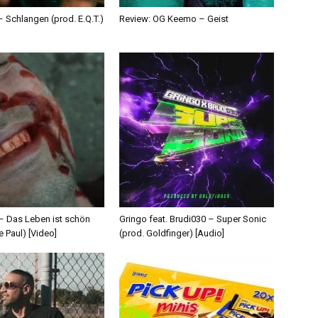
 Schlangen (prod. E.Q.T.)
Review: OG Keemo – Geist
 – Das Leben ist schön
Gringo feat. Brudi030 – Super Sonic
e Paul) [Video]
(prod. Goldfinger) [Audio]