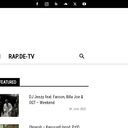
N
RAP.DE-TV
FEATURED
DJ Jeezy feat. Faroon, Billa Joe &
OGT – Weekend
24. Juni 2022
Olexesh – Karussell (prod. PzY)