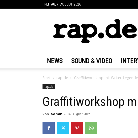
FREITAG, 7. AUGUST 2026
rap.de
NEWS
SOUND & VIDEO
INTER
Start
rap.de
Graffitiworkshop mit Writer-Legend
rap.de
Graffitiworkshop m
Von
admin
-
14. August 2012