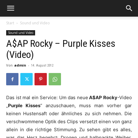
Start
Sound und Video
Sound und Video
A$AP Rocky – Purple Kisses
(Video)
Von
admin
-
14. August 2012
Das ist mal ein Service: Um das neue
A$AP Rocky
-Video
„
Purple Kisses
“ anzuschauen, muss man vorher gar
keinen Hustensaft oder ähnliches zu sich nehmen. Die
verschwommene Optik des Clips versetzt einen von ganz
allein in die richtige Stimmung. Zu sehen gibt es alles,
was das Herz begehrt: Drogen und halbnackte Weiber,