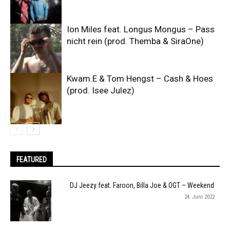
Ion Miles feat. Longus Mongus – Pass
nicht rein (prod. Themba & SiraOne)
Kwam.E & Tom Hengst – Cash & Hoes
(prod. Isee Julez)
FEATURED
DJ Jeezy feat. Faroon, Billa Joe & OGT – Weekend
24. Juni 2022