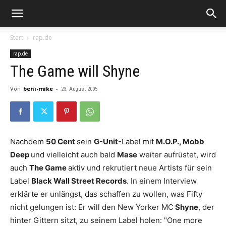
Start
rap.de
rap.de
The Game will Shyne
Von
beni-mike
-
23. August 2005
Nachdem
50 Cent
sein
G-Unit
-Label mit
M.O.P., Mobb
Deep
und vielleicht auch bald
Mase
weiter aufrüstet, wird
auch
The Game
aktiv und rekrutiert neue Artists für sein
Label
Black Wall Street Records
. In einem Interview
erklärte er unlängst, das schaffen zu wollen, was Fifty
nicht gelungen ist: Er will den New Yorker MC
Shyne
, der
hinter Gittern sitzt, zu seinem Label holen: "One more