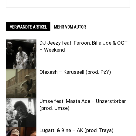
VERWANDTE ARTIKEL
MEHR VOM AUTOR
DJ Jeezy feat. Faroon, Billa Joe & OGT
– Weekend
Olexesh – Karussell (prod. PzY)
Umse feat. Masta Ace – Unzerstörbar
(prod. Umse)
Lugatti & 9ine – AK (prod. Traya)