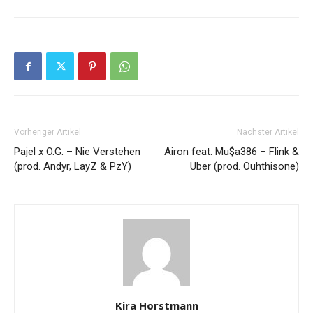
Vorheriger Artikel
Nächster Artikel
Pajel x O.G. – Nie Verstehen
Airon feat. Mu$a386 – Flink &
(prod. Andyr, LayZ & PzY)
Uber (prod. Ouhthisone)
Kira Horstmann