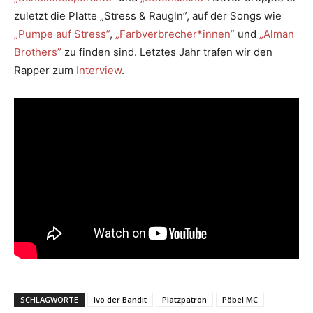
zuletzt die Platte „Stress & Raugln”, auf der Songs wie
„Pumpe auf Stress”
,
„Farbverbrecher*innen”
und
„Alman
Brothers”
zu finden sind. Letztes Jahr trafen wir den
Rapper zum
Interview
.
SCHLAGWORTE
Ivo der Bandit
Platzpatron
Pöbel MC