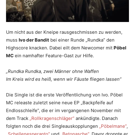
Um nicht aus der Kneipe rausgeschmissen zu werden,
muss
Ivo der Bandit
bei einer Runde „Rundka” den
Highscore knacken. Dabei eilt dem Newcomer mit
Pöbel
MC
ein namhafter Feature-Gast zur Hilfe.
„Rundka Rundka, zwei Männer ohne Waffen
Im Kreis wird es heiß, wenn wir Fäuste fliegen lassen”
Die Single ist die erste Veröffentlichung von Ivo. Pöbel
MC releaste zuletzt seine neue EP „Backpfeife auf
Endlosschleife”, die er im vergangenen November mit
dem Track
„Rollkragenschläger”
ankündigte. Danach
folgten noch die drei Singleauskopplungen
„Pöbelmane”
,
„Schellenesperanto”
und
„Betonasche”
. Davor droppte er