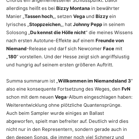
Chorus ein angememessener Schlusspunkt. Davor
allerdings heißt es bei
Bizzy Montana
in bewährter
Manier „
Tassen hoch
„, setzen
Vega
und
Bizzy
ein
lyrisches „
Stoppzeichen
„, hat
Johnny Pepp
in seinem
Solosong „
Du kennst die Hölle nicht
“ die meines Wissens
nach ersten Autotune-Effekte auf einem
Freunde von
Niemand
-Release und darf sich Newcomer
Face
mit
„
180
“ vorstellen. Und der Hesse zeigt sich angriffslustig
und hungrig auf seinem ersten größeren Auftritt.
Summa summarum ist „
Willkommen im Niemandsland 3
“
also eine konsequente Fortsetzung des Weges, den
FvN
schon mit dem neuen
Vega
-Album eingeschlagen haben:
Weiterentwicklung ohne plötzliche Quantensprünge.
Auch beim Sampler wurde einiges an Ballast
abgeworfen, spielt man befreiter auf. Deutlich wird dies
nicht nur in den Representern, sondern gerade auch in
den deepen Songs, die immer noch viel Schmerz und