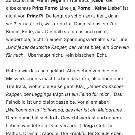
Zunächst mal: Wenn
Vega
im Titeltrack „
Kaos
“ die
altbekannte
Prinz Porno
-Line (ja,
Porno
. „
Keine Liebe
“ ist
nicht von
Prinz Pi
. Da fängt es schon an) zitiert, dann
weiß er natürlich, was er da tut. Dann ist das ein Zitat.
Bumm, Ende, aus. Deshalb steht das auch nicht,
wiederhole, nicht in einem Spannungsverhältnis zur Line
„
Und jeder deutsche Rapper, der Verse bitet, ein Schwein
für mich
„. Überhaupt nicht. Kein bisschen. Echt.
Hätten wir das auch geklärt. Abgesehen von diesem
Missverständnis macht schon das Intro, also ebenjener
Titeltrack, wohin die Reise geht. Klar, „
Jeder deutscher
Rapper, der Leggings trägt, ist ein Feind für mich
„. Das
Feindbild ist und bleibt dasselbe. Vor allem aber:
„
Willkommen in Hollywood, das hier ist ein Melodrama
„.
Denn daran hat sich trotz Gewichtsverlust und neuem
Lebenswandel kein Deut verändert:
Vega
steht für
Pathos, Drama, Tragödie. Die Frankfurter Schule eben,