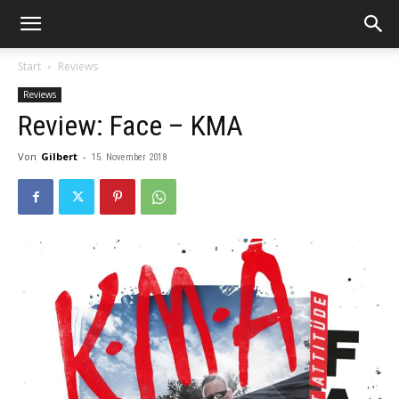
Start
Reviews
Reviews
Review: Face – KMA
Von
Gilbert
-
15. November 2018