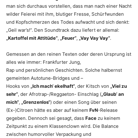
man sich durchaus vorstellen, dass man nach einer Nacht
wilder Feierei mit ihm, blutiger Fresse, Schürfwunden
und Kopfschmerzen des Todes aufwacht und sich denkt:
„Geil war’s!“. Den Soundtrack dazu liefert er allemal:
„Kartoffel mit Attitüde“
,
„Feuer“
,
„Vay
Vay Vay“
.
Gemessen an den reinen Texten oder deren Ursprung ist
alles wie immer: Frankfurter Jung,
Rap und persönlichen Geschichten. Solche halbernst
gemeinten Autotune-Bridges und –
Hooks von
„Ich mach‘ ekelhaft“
, der Kitsch von
„Viel zu
sehr“
, der Afrotrap-/Reggaeton- Einschlag (
„Glaub‘ an
mich“
,
„Grenzenlos“
) oder einen Song über seinen
(Ex-)Citroen hätte es aber auf keinem
FvN
-Release
gegeben. Dennoch sei gesagt, dass
Face
zu keinem
Zeitpunkt zu einem Klassenclown wird. Die Balance
zwischen humorvoller Verpackung und