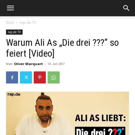
Start
rap.de TV
rap.de TV
Warum Ali As „Die drei ???“ so
feiert [Video]
Von
Oliver Marquart
-
14. Juli 2017