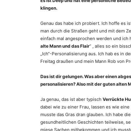
Es ist Deep und hat eine persönliche Bedeu
klingen.
Genau das habe ich probiert. Ich hoffe es i
man durch die Straßen geht und mit dem Z
einfach mal angesprochen werden und ich h
alte Mann und das Flair
“ , alles so ein bi
„Ich“-Personalisierung aus. Ich hab es in de
Freitag draußen und mein Mann Rob von Pret
Das ist dir gelungen. Was aber einen abge
personalisieren? Also mit der guten alten 
Ja genau, das ist aber typisch
Verrückte H
dabei wie zu einer Frau, lassen es wie eine
musste das Gras dran glauben. Ich habe di
gesundheitlichen Geschichten teilweise, seh
miese Sachen mitbekommen und ich musste d