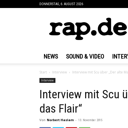
DONNERSTAG, 6. AUGUST 2026
rap.de
NEWS
SOUND & VIDEO
INTER
Start
Interview
Interview mit Scu über „Der alte M
Interview
Interview mit Scu 
das Flair“
Von
Norbert Haslam
-
13. November 2015