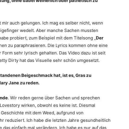
tung, ohne dabei weinerlich oder pathetisch zu
st mir auch gelungen. Ich mag es selber nicht, wenn
eigefinger wedelt. Aber manche Sachen mussten
abe probiert, zum Beispiel mit dem Titelsong „
Der
sschen zu paraphrasieren. Die Lyrics kommen ohne eine
r Form sehr lyrisch gehalten. Das Video dazu ist seit
ty Dirty hat das Visuelle sehr schön umgesetzt.
standenen Beigeschmack hat, ist es, Gras zu
Mary Jane zu reden.
unde
. Wir reden gerne über Sachen und sprechen
 Lovestory wirken, obwohl es keine ist. Diesmal
e Geschichte mit dem Weed, aufgrund von
r reduziert. Ich habe die letzten Jahre gesundheitlich
as einfach mal verändern. Ich habe es nur auf das