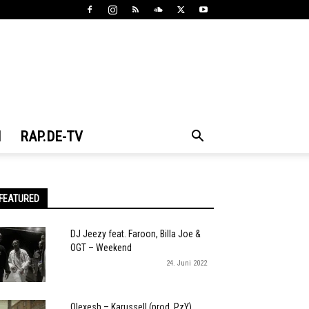
N
RAP.DE-TV
FEATURED
DJ Jeezy feat. Faroon, Billa Joe &
OGT – Weekend
24. Juni 2022
Olexesh – Karussell (prod. PzY)