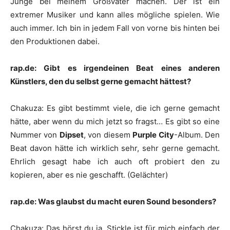
Junge bei meinem Großvater machen. Der ist ein
extremer Musiker und kann alles mögliche spielen. Wie
auch immer. Ich bin in jedem Fall von vorne bis hinten bei
den Produktionen dabei.
rap.de: Gibt es irgendeinen Beat eines anderen
Künstlers, den du selbst gerne gemacht hättest?
Chakuza
:
Es gibt bestimmt viele, die ich gerne gemacht
hätte, aber wenn du mich jetzt so fragst… Es gibt so eine
Nummer von
Dipset
, von diesem
Purple City
-Album. Den
Beat davon hätte ich wirklich sehr, sehr gerne gemacht.
Ehrlich gesagt habe ich auch oft probiert den zu
kopieren, aber es nie geschafft. (Gelächter)
rap.de: Was glaubst du macht euren Sound besonders?
Chakuza
:
Das hörst du ja.
Stickle
ist für mich einfach der