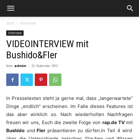
Start
Interview
Interview
VIDEOINTERVIEW mit
Bushido&Fler
Von
admin
-
22. September 2010
In Pressetexten steht ja gerne mal, dass „langerwartete“
Dinge „endlich“ erscheinen. Im Falle dieses Features ist
das aber wirklich so. Nach wiederholten Nachfragen
freuen wir uns, Euch die zweite Folge von
rap.de TV
mit
Bushido
und
Fler
präsentieren zu dürfen.In
Teil 4
wird
über die Unterschiede zwischen Glauben und Wissen