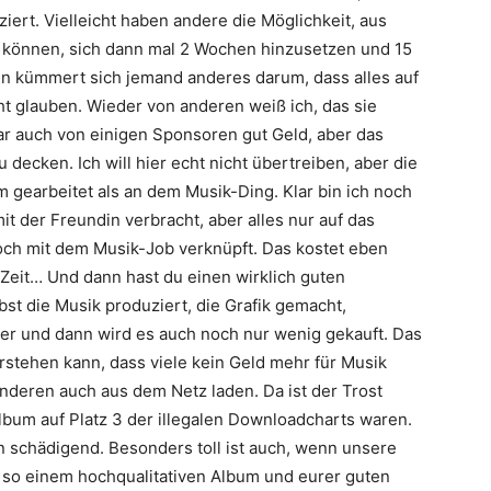
ziert. Vielleicht haben andere die Möglichkeit, aus
 können, sich dann mal 2 Wochen hinzusetzen und 15
n kümmert sich jemand anderes darum, dass alles auf
ht glauben. Wieder von anderen weiß ich, das sie
 auch von einigen Sponsoren gut Geld, aber das
 decken. Ich will hier echt nicht übertreiben, aber die
m gearbeitet als an dem Musik-Ding. Klar bin ich noch
t der Freundin verbracht, aber alles nur auf das
och mit dem Musik-Job verknüpft. Das kostet eben
l Zeit… Und dann hast du einen wirklich guten
bst die Musik produziert, die Grafik gemacht,
r und dann wird es auch noch nur wenig gekauft. Das
rstehen kann, dass viele kein Geld mehr für Musik
anderen auch aus dem Netz laden. Da ist der Trost
Album auf Platz 3 der illegalen Downloadcharts waren.
on schädigend. Besonders toll ist auch, wenn unsere
t so einem hochqualitativen Album und eurer guten