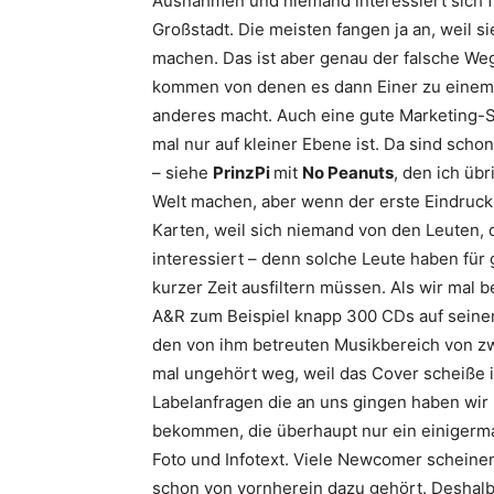
Ausnahmen und niemand interessiert sich 
Großstadt. Die meisten fangen ja an, weil 
machen. Das ist aber genau der falsche We
kommen von denen es dann Einer zu einem 
anderes macht. Auch eine gute Marketing-St
mal nur auf kleiner Ebene ist. Da sind sch
– siehe
PrinzPi
mit
No Peanuts
, den ich üb
Welt machen, aber wenn der erste Eindruck 
Karten, weil sich niemand von den Leuten, d
interessiert – denn solche Leute haben für 
kurzer Zeit ausfiltern müssen. Als wir mal b
A&R zum Beispiel knapp 300 CDs auf seinem
den von ihm betreuten Musikbereich von z
mal ungehört weg, weil das Cover scheiße is
Labelanfragen die an uns gingen haben wir i
bekommen, die überhaupt nur ein einigerma
Foto und Infotext. Viele Newcomer scheinen 
schon von vornherein dazu gehört. Deshalb