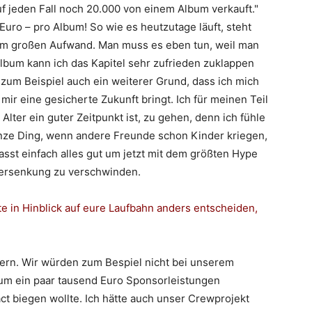
uf jeden Fall noch 20.000 von einem Album verkauft."
uro – pro Album! So wie es heutzutage läuft, steht
dem großen Aufwand. Man muss es eben tun, weil man
lbum kann ich das Kapitel sehr zufrieden zuklappen
zum Beispiel auch ein weiterer Grund, dass ich mich
 mir eine gesicherte Zukunft bringt. Ich für meinen Teil
Alter ein guter Zeitpunkt ist, zu gehen, denn ich fühle
anze Ding, wenn andere Freunde schon Kinder kriegen,
sst einfach alles gut um jetzt mit dem größten Hype
 Versenkung zu verschwinden.
ute in Hinblick auf eure Laufbahn anders entscheiden,
dern. Wir würden zum Bespiel nicht bei unserem
um ein paar tausend Euro Sponsorleistungen
t biegen wollte. Ich hätte auch unser Crewprojekt