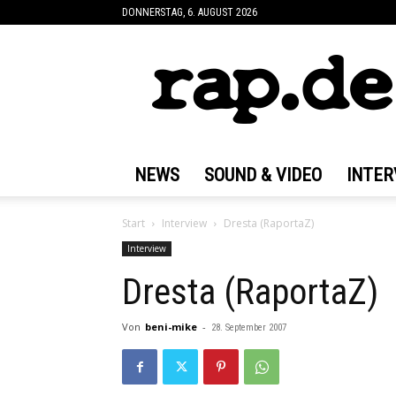
DONNERSTAG, 6. AUGUST 2026
rap.de
NEWS
SOUND & VIDEO
INTER
Start
Interview
Dresta (RaportaZ)
Interview
Dresta (RaportaZ)
Von
beni-mike
-
28. September 2007