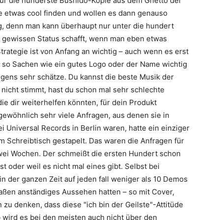
für die hunderste
Bushido
-Kopie aus dem Ghetto der
sie etwas cool finden und wollen es dann genauso
g, denn man kann überhaupt nur unter die hundert
gewissen Status schafft, wenn man eben etwas
rategie ist von Anfang an wichtig – auch wenn es erst
on so Sachen wie ein gutes Logo oder der Name wichtig
rigens sehr schätze. Du kannst die beste Musik der
nicht stimmt, hast du schon mal sehr schlechte
ie dir weiterhelfen könnten, für dein Produkt
gewöhnlich sehr viele Anfragen, aus denen sie in
ei Universal Records in Berlin waren, hatte ein einziger
 Schreibtisch gestapelt. Das waren die Anfragen für
wei Wochen. Der schmeißt die ersten Hundert schon
t oder weil es nicht mal eines gibt. Selbst bei
n der ganzen Zeit auf jeden fall weniger als 10 Demos
ßen anständiges Aussehen hatten – so mit Cover,
zu denken, dass diese "ich bin der Geilste"-Attitüde
 wird es bei den meisten auch nicht über den