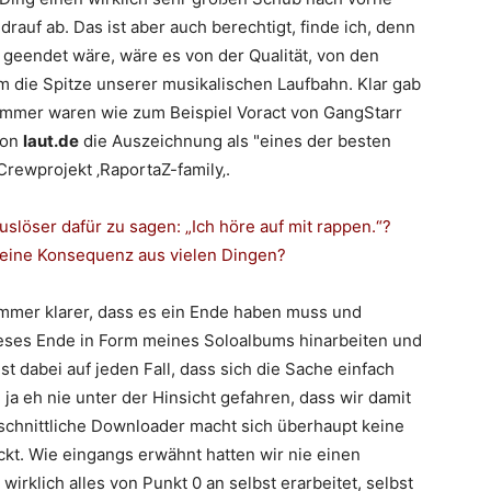
rauf ab. Das ist aber auch berechtigt, finde ich, denn
 geendet wäre, wäre es von der Qualität, von den
die Spitze unserer musikalischen Laufbahn. Klar gab
ammer waren wie zum Beispiel Voract von GangStarr
von
laut.de
die Auszeichnung als "eines der besten
Crewprojekt ‚
RaportaZ
-family
‚.
Auslöser dafür zu sagen: „Ich höre auf mit rappen.“?
 eine Konsequenz aus vielen Dingen?
 immer klarer, dass es ein Ende haben muss und
ieses Ende in Form meines Soloalbums hinarbeiten und
st dabei auf jeden Fall, dass sich die Sache einfach
 ja eh nie unter der Hinsicht gefahren, dass wir damit
hschnittliche Downloader macht sich überhaupt keine
ckt. Wie eingangs erwähnt hatten wir nie einen
irklich alles von Punkt 0 an selbst erarbeitet, selbst