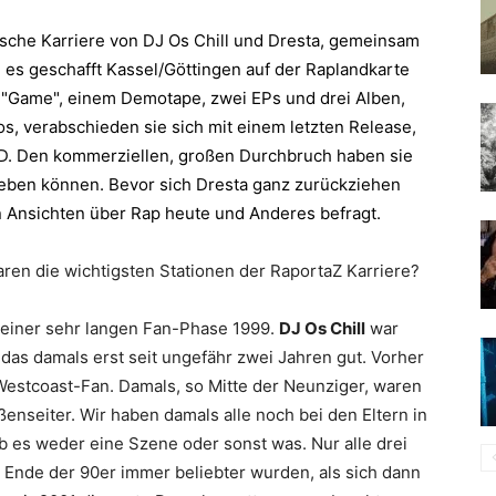
ische Karriere von
DJ Os Chill
und
Dresta
, gemeinsam
n es geschafft Kassel/Göttingen auf der Raplandkarte
 "Game", einem Demotape, zwei EPs und drei Alben,
os, verabschieden sie sich mit einem letzten Release,
D. Den kommerziellen, großen Durchbruch haben sie
geben können. Bevor sich
Dresta
ganz zurückziehen
n Ansichten über Rap heute und Anderes befragt.
aren die wichtigsten Stationen der
RaportaZ
Karriere?
 einer sehr langen Fan-Phase 1999.
DJ Os Chill
war
das damals erst seit ungefähr zwei Jahren gut. Vorher
Westcoast-Fan. Damals, so Mitte der Neunziger, waren
ßenseiter. Wir haben damals alle noch bei den Eltern in
 es weder eine Szene oder sonst was. Nur alle drei
ab Ende der 90er immer beliebter wurden, als sich dann