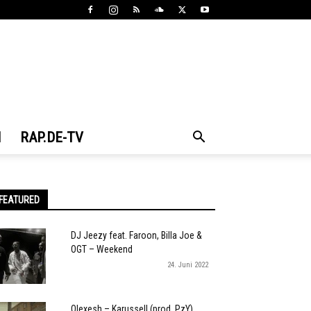
N
RAP.DE-TV
FEATURED
DJ Jeezy feat. Faroon, Billa Joe &
OGT – Weekend
24. Juni 2022
Olexesh – Karussell (prod. PzY)