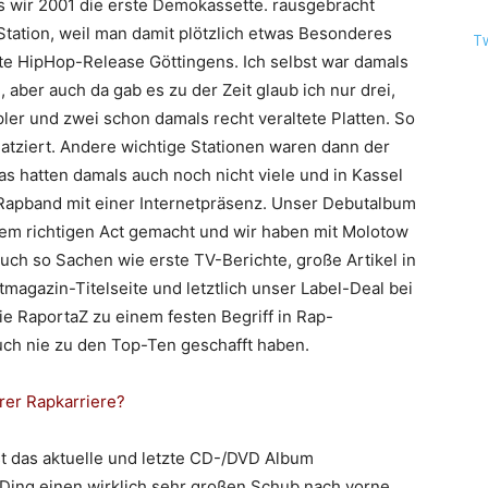
ls wir 2001 die erste Demokassette. rausgebracht
Station, weil man damit plötzlich etwas Besonderes
T
rste HipHop-Release Göttingens. Ich selbst war damals
aber auch da gab es zu der Zeit glaub ich nur drei,
er und zwei schon damals recht veraltete Platten. So
atziert. Andere wichtige Stationen waren dann der
s hatten damals auch noch nicht viele und in Kassel
 Rapband mit einer Internetpräsenz. Unser Debutalbum
em richtigen Act gemacht und wir haben mit
Molotow
h so Sachen wie erste TV-Berichte, große Artikel in
agazin-Titelseite und letztlich unser Label-Deal bei
die
RaportaZ
zu einem festen Begriff in Rap-
ch nie zu den Top-Ten geschafft haben.
rer Rapkarriere?
t das aktuelle und letzte CD-/DVD Album
as Ding einen wirklich sehr großen Schub nach vorne