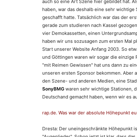
auch so eine Art Szene hier gebildet hat. A
haben, war das deshalb eine sehr wichtige 
geschafft hatte. Tatsächlich war das der e
gerade zum studieren nach Kassel gezogen, 
vier Demokassetten, einen Untergrundsampl
haben wir uns sozusagen zum ersten Mal pl
Start unserer Website Anfang 2003. So etwa
und Göttingen waren wir sogar die einzige
"mit Reimen Gewissen" hat uns dann zu ein
unseren ersten Sponsor bekommen. Aber auc
den Szene- und anderen Medien, eine Stadtm
SonyBMG
waren sehr wichtige Stationen, 
Deutschand gemacht haben, wenn wir es au
rap.de
. Was war der absolute Höhepunkt eu
Dresta
: Der uneingeschränkte Höhepunkt is
"
Augenlieder
". Schon jetzt ist klar, dass d