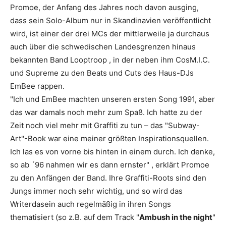
Promoe, der Anfang des Jahres noch davon ausging,
dass sein Solo-Album nur in Skandinavien veröffentlicht
wird, ist einer der drei MCs der mittlerweile ja durchaus
auch über die schwedischen Landesgrenzen hinaus
bekannten Band
Looptroop
, in der neben ihm
CosM.I.C.
und
Supreme
zu den Beats und Cuts des Haus-DJs
EmBee
rappen.
"Ich und EmBee machten unseren ersten Song 1991, aber
das war damals noch mehr zum Spaß. Ich hatte zu der
Zeit noch viel mehr mit Graffiti zu tun – das "Subway-
Art"-Book war eine meiner größten Inspirationsquellen.
Ich las es von vorne bis hinten in einem durch. Ich denke,
so ab ´96 nahmen wir es dann ernster"
, erklärt Promoe
zu den Anfängen der Band. Ihre Graffiti-Roots sind den
Jungs immer noch sehr wichtig, und so wird das
Writerdasein auch regelmäßig in ihren Songs
thematisiert (so z.B. auf dem Track "
Ambush in the night
"