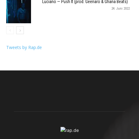
Luciano — Push It (prod. Geenaro & Ghana Beats)
24. Juni 2022
Tweets by Rap.de