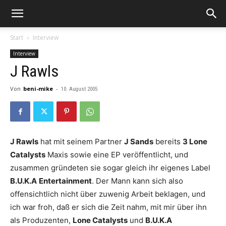
Start
Interview
Interview
J Rawls
Von
beni-mike
-
10. August 2005
J Rawls
hat mit seinem Partner
J Sands
bereits
3 Lone
Catalysts
Maxis sowie eine EP veröffentlicht, und
zusammen gründeten sie sogar gleich ihr eigenes Label
B.U.K.A
Entertainment
. Der Mann kann sich also
offensichtlich nicht über zuwenig Arbeit beklagen, und
ich war froh, daß er sich die Zeit nahm, mit mir über ihn
als Produzenten,
Lone Catalysts
und
B.U.K.A