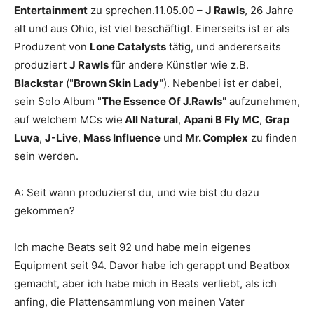
Entertainment
zu sprechen.11.05.00 –
J Rawls
, 26 Jahre
alt und aus Ohio, ist viel beschäftigt. Einerseits ist er als
Produzent von
Lone Catalysts
tätig, und andererseits
produziert
J Rawls
für andere Künstler wie z.B.
Blackstar
("
Brown Skin Lady
"). Nebenbei ist er dabei,
sein Solo Album "
The Essence Of J.Rawls
" aufzunehmen,
auf welchem MCs wie
All Natural
,
Apani B Fly MC
,
Grap
Luva
,
J-Live
,
Mass Influence
und
Mr. Complex
zu finden
sein werden.
A: Seit wann produzierst du, und wie bist du dazu
gekommen?
Ich mache Beats seit 92 und habe mein eigenes
Equipment seit 94. Davor habe ich gerappt und Beatbox
gemacht, aber ich habe mich in Beats verliebt, als ich
anfing, die Plattensammlung von meinen Vater