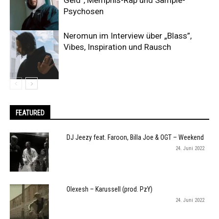
Geld”, Memphis-Rap und Sample-
Psychosen
Neromun im Interview über „Blass”,
Vibes, Inspiration und Rausch
FEATURED
DJ Jeezy feat. Faroon, Billa Joe & OGT – Weekend
24. Juni 2022
Olexesh – Karussell (prod. PzY)
24. Juni 2022