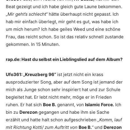
Beat gezeigt und ich habe gleich gute Laune bekommen.
„
Mir geht’s schlecht“
hätte überhaupt nicht gepasst. Ich
hab mir einfach überlegt, mir geht es gut, was habe ich
um mich herum? Ich habe geiles Weed und eine schöne
Frau, das reicht schon. So ist das relativ schnell zustande
gekommen. In 15 Minuten.
rap.de:
Hast du selbst ein Lieblingslied auf dem Album?
Ufo361: „Kreuzberg 96“
ist jetzt nicht ein krass
ausproduzierter Song, aber auf dem Song ist jemand der
mich als Junge schon sehr inspiriert hat und zur Schule
begleitet hat. Er lebt nicht mehr, möge er in Frieden
ruhen. Er hat sich
Boe B.
genannt, von
Islamic Force
.
Ich
bin zu
Derezon
gegangen und habe ihm sie Sache
erzählt und hatte halt schon aufgeschrieben
„Komm, lauf
mit Richtung Kotti/ zum Auftritt von
Boe B.
“
und
Derezon