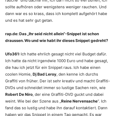
rauche
“ und dachte mir, ich darf nicht so viel buffen, ich
sollte aufhören oder wenigstens weniger rauchen. Und
dann war es so krass, dass ich komplett aufgehört habe
und es hat sehr gut getan.
rap.de:
Das „Ihr seid nicht allein“-Snippet ist schon
draussen. Wo und wie habt ihr dieses Snippet gedreht?
Ufo361:
Ich hatte ehrlich gesagt nicht viel Budget dafür.
Ich hatte da nicht irgendwie 1000 Euro und habe gesagt,
die hau ich jetzt für ein Snippet raus. Ich habe einen
coolen Homie,
Dj Bad Leroy
, den kenne ich durchs
Graffiti von früher. Der ist sehr kreativ und macht Graffiti-
DVDs und schneidet immer so lustige Sachen rein, wie
Robert De Niro
, der eine Graffiti-DVD guckt und dabei
weint. Wie bei der Szene aus „
Reine Nervensache
“. Ich
fand das so lustig und habe ihn darauf kontaktiert. Dann
haben wir das Snippet in einem Tag gemacht. Es war