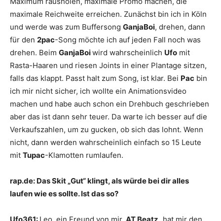
Maximum rausholen, maximale Promo machen, die
maximale Reichweite erreichen. Zunächst bin ich in Köln
und werde was zum Buffersong
GanjaBoi
, drehen, dann
für den
2pac
-Song möchte ich auf jeden Fall noch was
drehen. Beim
GanjaBoi
wird wahrscheinlich
Ufo
mit
Rasta-Haaren und riesen Joints in einer Plantage sitzen,
falls das klappt. Passt halt zum Song, ist klar. Bei
Pac
bin
ich mir nicht sicher, ich wollte ein Animationsvideo
machen und habe auch schon ein Drehbuch geschrieben
aber das ist dann sehr teuer. Da warte ich besser auf die
Verkaufszahlen, um zu gucken, ob sich das lohnt. Wenn
nicht, dann werden wahrscheinlich einfach so 15 Leute
mit
Tupac
-Klamotten rumlaufen.
rap.de:
Das Skit „Gut“ klingt, als würde bei dir alles
laufen wie es sollte. Ist das so?
Ufo361:
Leo, ein Freund von mir,
AT Beatz,
hat mir den