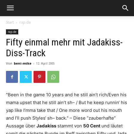
Start
rap.de
rap.de
Fifty einmal mehr mit Jadakiss-
Diss-Track
Von
beni-mike
-
12. April 2005
"Been in the game 10 years and he still ain’t rich/Even his
mama upset that he still ain’t sh– / But he keep runnin‘ his
yap like I’mma take that / One more word out his mouth
and I’ll push Styles‘ sh– back." – Diese “zauberhafte”
Aussage über
Jadakiss
stammt von
50 Cent
und läutet
somit die nächste Runde im Beff zwischen Fifty und Jada