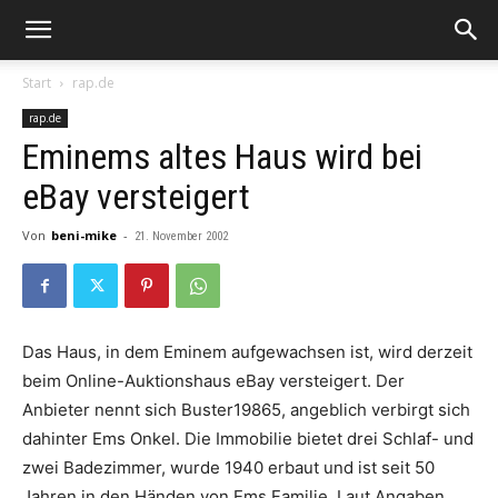
Start
rap.de
rap.de
Eminems altes Haus wird bei
eBay versteigert
Von
beni-mike
-
21. November 2002
Das Haus, in dem Eminem aufgewachsen ist, wird derzeit
beim Online-Auktionshaus eBay versteigert. Der
Anbieter nennt sich Buster19865, angeblich verbirgt sich
dahinter Ems Onkel. Die Immobilie bietet drei Schlaf- und
zwei Badezimmer, wurde 1940 erbaut und ist seit 50
Jahren in den Händen von Ems Familie. Laut Angaben